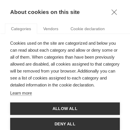
KNOWLEDGE
About cookies on this site
Categories
Vendors
Cookie declaration
Cookies used on the site are categorized and below you
L'ÉTRANGE TAXE SOUTENUE PAR LES
can read about each category and allow or deny some or
ÉCONOMISTES ET LES PRINCIPAUX POLLUEURS
all of them. When categories than have been previously
allowed are disabled, all cookies assigned to that category
will be removed from your browser. Additionally you can
par
Alain Naef
,
29.11.23
see a list of cookies assigned to each category and
detailed information in the cookie declaration.
Learn more
Si vous demandiez à 100 économistes comment résoudre le
ALLOW ALL
problème du réchauffement climatique, plus de 90 d’entre eux
seraient probablement d’accord sur la solution. Ils
répondraient qu’il faut une taxe carbone. Qu’est-ce donc ? Il
DENY ALL
s’agit simplement d’une taxe sur le CO2 émis par une