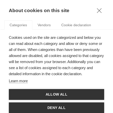
KNOWLEDGE
About cookies on this site
Categories
Vendors
Cookie declaration
Cookies used on the site are categorized and below you
can read about each category and allow or deny some or
DAVID, GOLIATH ET L'ART D'ÉVITER LES IMPÔTS
all of them. When categories than have been previously
allowed are disabled, all cookies assigned to that category
will be removed from your browser. Additionally you can
par
Anastasios Elemes
,
03.10.22
see a list of cookies assigned to each category and
detailed information in the cookie declaration.
Follow
Learn more
Avec
ESSEC Knowledge Editor-in-chief
ALLOW ALL
Qualité d'audit inférieure et évasion fiscale élevée parmi les
quatre grands cabinets de clients privés
DENY ALL