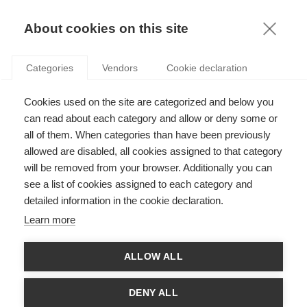
KNOWLEDGE
About cookies on this site
Categories
Vendors
Cookie declaration
Cookies used on the site are categorized and below you
COMMENT RÉUSSIR UNE TRANSFORMATION
can read about each category and allow or deny some or
ÉCONOMIQUE ?
all of them. When categories than have been previously
allowed are disabled, all cookies assigned to that category
will be removed from your browser. Additionally you can
par
André Fourçans
,
15.09.22
see a list of cookies assigned to each category and
detailed information in the cookie declaration.
Learn more
Dans un monde en transition, et alors que les économies du
ALLOW ALL
monde entier sont encore sous le choc de la pandémie de
COVID-19, pour ne rien dire des conséquences de la guerre en
Ukraine, il convient de réfléchir à la manière dont nous devons
DENY ALL
réformer nos structures et nos politiques. Fini le « business as