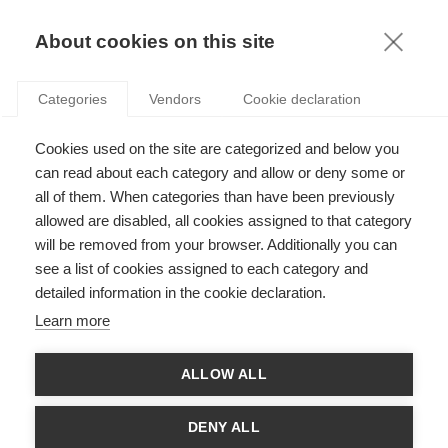
MENTIONS LÉGALES
KNOWLEDGE
About cookies on this site
OFFICIAL MENTIONS
Categories
Vendors
Cookie declaration
Éditeur
Cookies used on the site are categorized and below you
ESSEC
can read about each category and allow or deny some or
3 AVENUE BERNARD HIRSCH
all of them. When categories than have been previously
CS 50105 CERGY
allowed are disabled, all cookies assigned to that category
95021 CERGY PONTOISE CEDEX
will be removed from your browser. Additionally you can
FRANCE
see a list of cookies assigned to each category and
Tel: 33 (0)1 34 43 30 00
detailed information in the cookie declaration.
Fax: 33 (0)1 34 43 30 01
Learn more
Responsabilité éditoriale
Directeur de la publication: Vincenzo Esposito Vinzi
ALLOW ALL
Conception, création, réalisation & hébergement
DENY ALL
Pentalog France - Paris