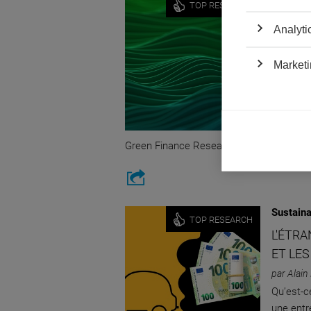
TOP RESEARCH
ALAIN 
Analyti
CHERC
BANQU
Marketi
par ESSE
Félicita
l'ESSEC 
en Finan
Green Finance Research Advances !
Sustaina
TOP RESEARCH
L'ÉTR
ET LE
par Alain
Qu’est-c
une entr