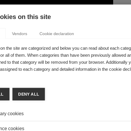
kies on this site
Vendors
Cookie declaration
bility
on the site are categorized and below you can read about each categ
ON BRÛLER TOUTES LES RÉSERVES D’ÉNERGIES
r all of them. When categories than have been previously allowed are
LES ET COMPENSER EN PLANTANT DES ARBRES
ed to that category will be removed from your browser. Additionally 
s assigned to each category and detailed information in the cookie decl
 Naef
l’on parle d’atténuation du changement climatique, on
uvent au fait de replanter des arbres ou à des solutions
LL
DENY ALL
es consistant à recapturer le gaz carbonique depuis
réalistes pour stocker le réchauffement.
ary cookies
nce cookies