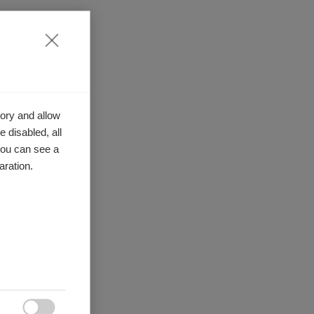
ory and allow
 disabled, all
you can see a
aration.