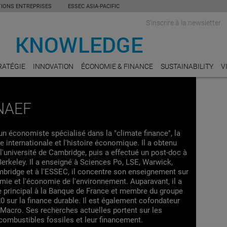
TIONS ENTREPRISES
ESSEC ASIA-PACIFIC
S'inscrire à la newsletter
RATÉGIE
INNOVATION
ÉCONOMIE & FINANCE
SUSTAINABILITY
V
NAEF
un économiste spécialisé dans la "climate finance", la
internationale et l'histoire économique. Il a obtenu
l'université de Cambridge, puis a effectué un post-doc à
 Berkeley. Il a enseigné à Sciences Po, LSE, Warwick,
mbridge et à l'ESSEC, il concentre son enseignement sur
ie et l'économie de l'environnement. Auparavant, il a
 principal à la Banque de France et membre du groupe
20 sur la finance durable. Il est également cofondateur
 Macro. Ses recherches actuelles portent sur les
combustibles fossiles et leur financement.