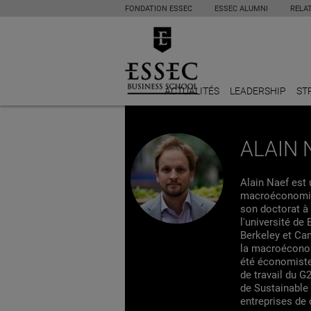
FONDATION ESSEC
ESSEC ALUMNI
RELA
ACTUALITÉS
LEADERSHIP
ST
ALAIN 
Alain Naef est 
macroéconomie 
son doctorat à 
l'université de
Berkeley et Ca
la macroéconom
été économiste
de travail du G
de Sustainable
entreprises de 