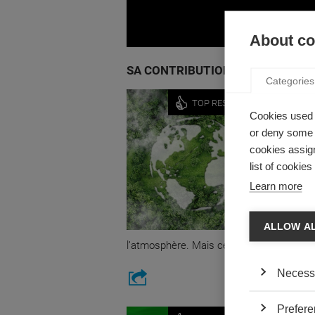
About coo
SA CONTRIBUTION
Categories
Sustaina
TOP RESEARCH
Cookies used 
PEUT-
or deny some o
FOSSI
cookies assign
?
list of cookie
par Alain
Learn more
Lorsque 
pense so
ALLOW A
techniqu
l’atmosphère. Mais ces approches sont ir
Necess
Prefere
News