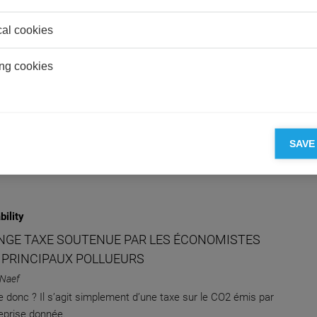
NAEF LAURÉAT DU PRIX « JEUNES
cal cookies
HEURS EN FINANCE VERTE » 2024 DE LA
E DE FRANCE
ng cookies
C Knowledge Editor-in-chief
tions à Alain Naef, professeur assistant d'économie à
Business School, qui a reçu le Prix des Jeunes Chercheurs
ce Verte de la Banque de France 2024 lors de la conférence
SAVE
bility
ANGE TAXE SOUTENUE PAR LES ÉCONOMISTES
S PRINCIPAUX POLLUEURS
 Naef
e donc ? Il s’agit simplement d’une taxe sur le CO2 émis par
eprise donnée.