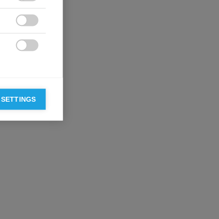



 SETTINGS