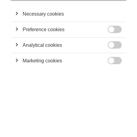
connectée de managers et de dirigeants d’entreprise.
ESSEC Knowledge s’appuie sur l’excellence de la recherche ,
Necessary cookies
qui est l’un des trois piliers fondamentaux de notre mission :
améliorer la gestion des organisations en créant et diffusant
Preference cookies
de nouvelles connaissances, notions et méthodes qui

s’accordent aux défis du XXIème siècle.
Analytical cookies

Comité éditorial :
Marketing cookies
Julia Smith : Rédactrice-en-chef, Direction de la

Communication
Ha Hoang : Doyenne associée de la recherche
Des questions ou des commentaires ?
Veuillez-vous adresser à
knowledge@essec.edu
SUIVEZ NOUS SUR LES RÉSEAUX