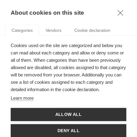
À PROPOS
KNOWLEDGE
About cookies on this site
À PROPOS
Categories
Vendors
Cookie declaration
ESSEC Knowledge, une source d’information en ligne qui
Cookies used on the site are categorized and below you
s’appuie sur les recherches et l’expertise des professeurs de
can read about each category and allow or deny some or
l’ESSEC, offre à ses lecteurs un accès aux derniers travaux de
all of them. When categories than have been previously
recherche, à des conseils en management, ainsi qu'à des
analyses d’experts sur l’actualité.
allowed are disabled, all cookies assigned to that category
will be removed from your browser. Additionally you can
Accédez à :
see a list of cookies assigned to each category and
detailed information in the cookie declaration.
Des connaissances en économie, finance, management,
marketing, ressources humaines, entreprenariat, immobilier,
Learn more
politique, etc.
ALLOW ALL
Des contenus multimédias comprenant des vidéos, des
podcasts et des e-books.
DENY ALL
Des ressources dont peuvent s’inspirer la génération