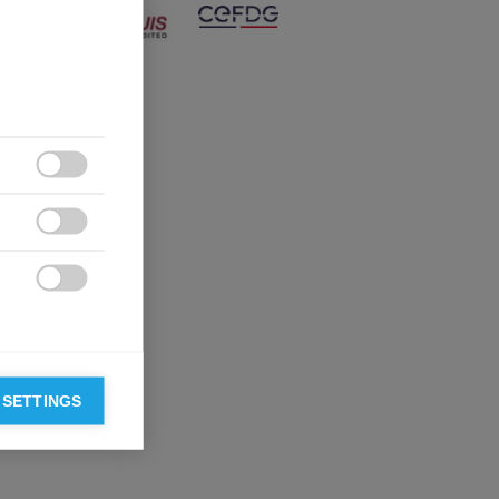



 SETTINGS