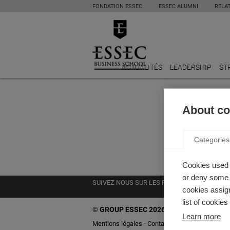
FONDATION ESSEC
ESSEC ALUMNI
RELA
ACTUALITÉS
LEADERSHIP
ST
CONTACT
About coo
Pour toutes re
avec l'un des 
Categories
complémentaires
knowledge@es
Cookies used 
or deny some o
SUIVEZ NOUS SUR LES RÉSEAUX
cookies assign
list of cookie
©
GROUP ESSEC 2026
Learn more
Mentions légales
Contact
Accessibilité