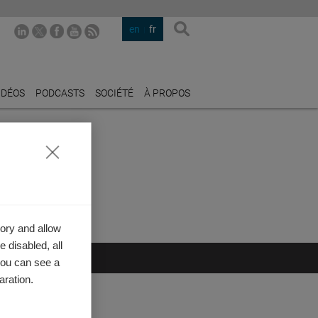
en
fr
IDÉOS
PODCASTS
SOCIÉTÉ
À PROPOS
dre contact
ions
:
ory and allow
 disabled, all
you can see a
aration.