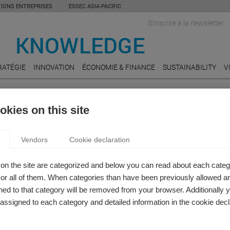
TIONS ENTREPRISES
ESSEC ASIA-PACIFIC
S'inscrire à la newsletter
RATÉGIE
INNOVATION
ÉCONOMIE & FINANCE
SUSTAINABILITY
V
kies on this site
marques ou questions concernant le site et son contenu, pour pren
experts du site ESSEC Knowledge ou pour toute demande d'informat
Vendors
Cookie declaration
 sur un expert, vous pouvez adresser un mail à l'adresse suivante 
sec.edu
on the site are categorized and below you can read about each categ
r all of them. When categories than have been previously allowed are
ed to that category will be removed from your browser. Additionally 
s assigned to each category and detailed information in the cookie decl
PARTENAIRES D'ESSEC