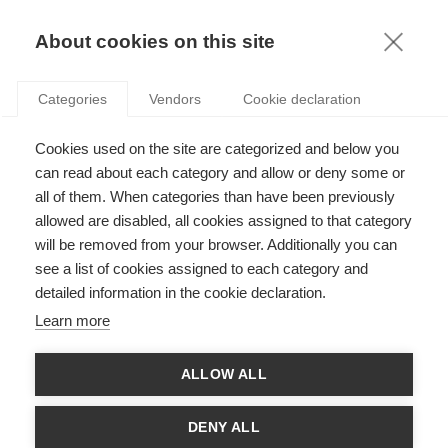
KNOWLEDGE
About cookies on this site
Categories
Vendors
Cookie declaration
Cookies used on the site are categorized and below you
UTILISER LES RETOURS POUR INSTAURER LA
can read about each category and allow or deny some or
CONFIANCE
all of them. When categories than have been previously
allowed are disabled, all cookies assigned to that category
will be removed from your browser. Additionally you can
par
Arnaud De Bruyn
,
21.08.12
see a list of cookies assigned to each category and
detailed information in the cookie declaration.
Follow
Learn more
Dans les situations où les modèles mentaux utilisés par les
ALLOW ALL
preneurs de décision humains sont inadéquats pour refléter
une réalité complexe, comment pouvons-nous augmenter la
valeur de l’utilisation d’un système informatique d’aide à la
DENY ALL
décision ?