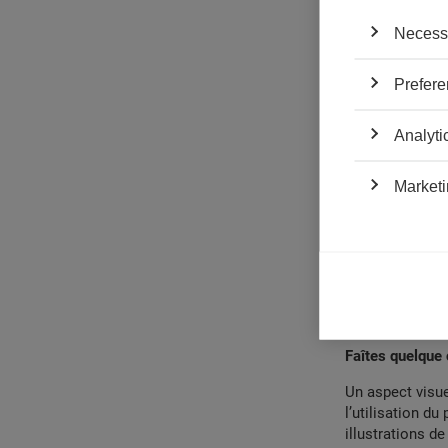
entrainent. Pa
d’e-mailing, ne
Necess
fois par mois –
campagnes marke
Prefere
communication r
communication à
Analyti
communiquer en
Et pourquoi ne 
Marketi
médias très coû
des charts appe
alias Buggles. 
en vogue qu’au
cette source, t
traditionnel -
la
Michel et Augu
Faîtes quelque c
Un aspect visu
l’utilisation d
illustrations d