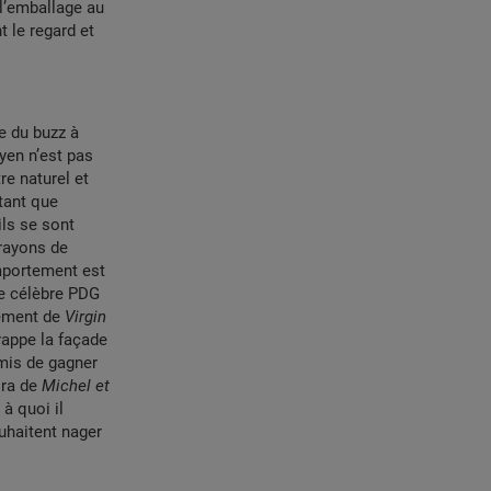
 l’emballage au
 le regard et
re du buzz à
yen n’est pas
re naturel et
 tant que
ils se sont
rayons de
mportement est
Le célèbre PDG
cement de
Virgin
rappe la façade
rmis de gagner
ira de
Michel et
 à quoi il
ouhaitent nager