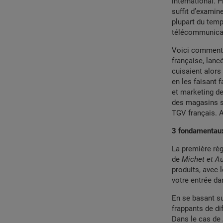
international. 
suffit d’examine
plupart du temp
télécommunicat
Voici comment 
française, lanc
cuisaient alors
en les faisant 
et marketing de 
des magasins s
TGV français. A
3 fondamentaux
La première règ
de
Michet et A
produits, avec
votre entrée da
En se basant sur
frappants de dif
Dans le cas de