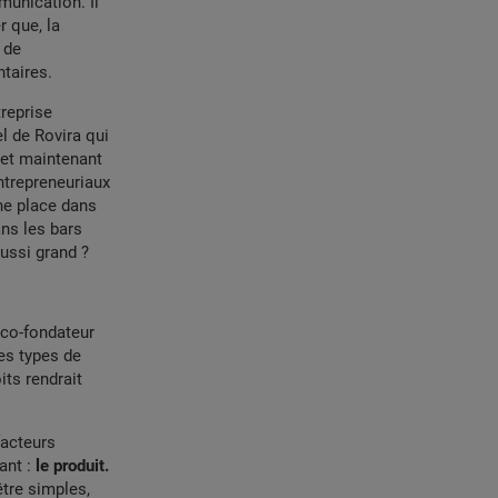
munication. Il
r que, la
 de
ntaires.
treprise
l de Rovira qui
 et maintenant
ntrepreneuriaux
une place dans
ns les bars
aussi grand ?
 co-fondateur
s types de
ts rendrait
facteurs
ant :
le produit.
être simples,