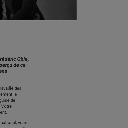
rédéric Oble,
perçu de ce
sans
ravaillé des
alement le
guise de
. Votre
lent.
national, voire