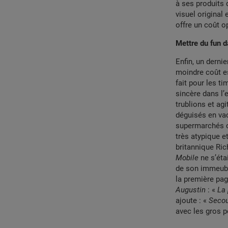
à ses produits 
visuel original
offre un coût 
Mettre du fun d
Enfin, un derni
moindre coût e
fait pour les ti
sincère dans l’e
trublions et ag
déguisés en va
supermarchés c
très atypique e
britannique Ric
Mobile
ne s’éta
de son immeuble
la première pa
Augustin
: «
La 
ajoute : «
Secou
avec les gros p