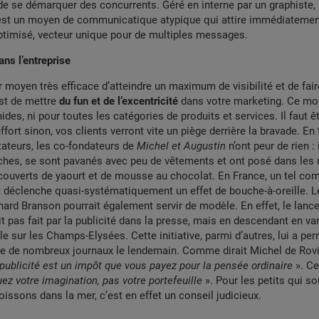
de se démarquer des concurrents. Géré en interne par un graphiste,
 est un moyen de communicatique atypique qui attire immédiatement
optimisé, vecteur unique pour de multiples messages.
ans l’entreprise
er moyen très efficace d’atteindre un maximum de visibilité et de fai
st de mettre
du fun et de l’excentricité
dans votre marketing. Ce mo
mides, ni pour toutes les catégories de produits et services. Il faut êt
ffort sinon, vos clients verront vite un piège derrière la bravade. En
itateurs, les co-fondateurs de
Michel et Augustin
n’ont peur de rien : 
ches, se sont pavanés avec peu de vêtements et ont posé dans les 
ouverts de yaourt et de mousse au chocolat. En France, un tel co
t déclenche quasi-systématiquement un effet de bouche-à-oreille. 
hard Branson pourrait également servir de modèle. En effet, le lan
it pas fait par la publicité dans la presse, mais en descendant en va
 sur les Champs-Elysées. Cette initiative, parmi d’autres, lui a pe
ge de nombreux journaux le lendemain. Comme dirait Michel de Rov
publicité est un impôt que vous payez pour la pensée ordinaire
». Ce
ez votre imagination, pas votre portefeuille
». Pour les petits qui s
oissons dans la mer, c’est en effet un conseil judicieux.