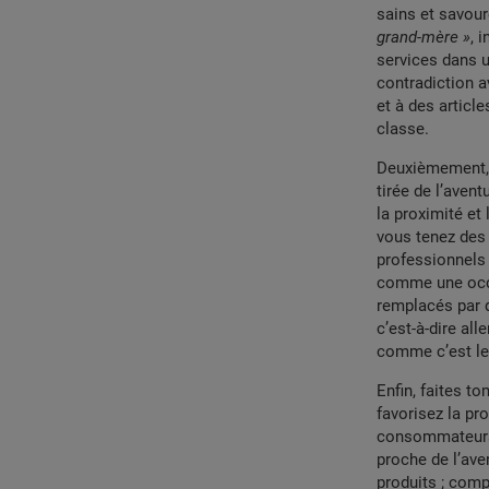
sains et savou
grand-mère »
, 
services dans u
contradiction a
et à des articl
classe.
Deuxièmement,
tirée de l’aven
la proximité et 
vous tenez des
professionnels 
comme une occas
remplacés par d
c’est-à-dire all
comme c’est le 
Enfin, faites t
favorisez la pro
consommateurs p
proche de l’ave
produits ; comp