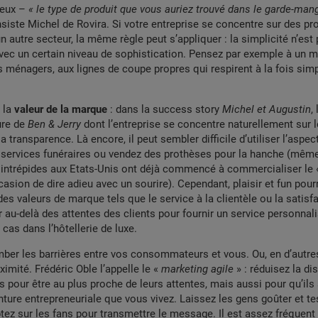
reux –
« le type de produit que vous auriez trouvé dans le garde-man
insiste Michel de Rovira. Si votre entreprise se concentre sur des pr
n autre secteur, la même règle peut s’appliquer : la simplicité n’est
vec un certain niveau de sophistication. Pensez par exemple à un m
es ménagers, aux lignes de coupe propres qui respirent à la fois simp
 la
valeur de la marque
: dans la success story
Michel et Augustin
,
ture de
Ben & Jerry
dont l’entreprise se concentre naturellement sur le 
la transparence. Là encore, il peut sembler difficile d’utiliser l’aspe
 services funéraires ou vendez des prothèses pour la hanche (même
intrépides aux Etats-Unis ont déjà commencé à commercialiser le «
ion de dire adieu avec un sourire). Cependant, plaisir et fun pourr
es valeurs de marque tels que le service à la clientèle ou la satisfa
er au-delà des attentes des clients pour fournir un service personnal
cas dans l’hôtellerie de luxe.
omber les barrières entre vos consommateurs et vous. Ou, en d’autre
ximité. Frédéric Oble l’appelle le «
marketing agile
» : réduisez la di
our être au plus proche de leurs attentes, mais aussi pour qu’ils 
nture entrepreneuriale que vous vivez. Laissez les gens goûter et te
tez sur les fans pour transmettre le message. Il est assez fréquent