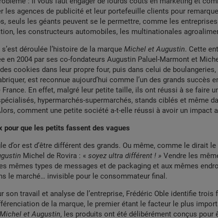
Problème : il vous faut engager de lourds coûts en marketing et com
r les agences de publicité et leur portefeuille clients pour remarque
s, seuls les géants peuvent se le permettre, comme les entreprises
ion, les constructeurs automobiles, les multinationales agroalime
s’est déroulée l’histoire de la marque
Michel et Augustin
. Cette en
ée en 2004 par ses co-fondateurs Augustin Paluel-Marmont et Miche
 des cookies dans leur propre four, puis dans celui de boulangeries,
fabriquer, est reconnue aujourd’hui comme l’un des grands succès e
France. En effet, malgré leur petite taille, ils ont réussi à se faire 
pécialisés, hypermarchés-supermarchés, stands ciblés et même da
lors, comment une petite société a-t-elle réussi à avoir un impact 
 pour que les petits fassent des vagues
le d’or est d’être différent des grands. Ou même, comme le dirait le
ugustin
Michel de Rovira : «
soyez ultra différent ! »
Vendre les même
 les mêmes types de messages et de packaging et aux mêmes endroi
ns le marché… invisible pour le consommateur final.
 son travail et analyse de l’entreprise, Frédéric Oble identifie trois 
férenciation de la marque, le premier étant le facteur le plus import
Michel et Augustin
, les produits ont été délibérément conçus pour 