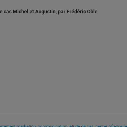
e cas Michel et Augustin, par Frédéric Oble
artement marketing
communication
etude de cas
center of excelle