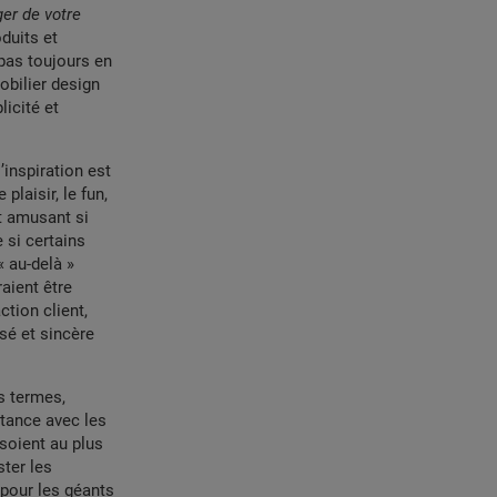
ger de votre
oduits et
 pas toujours en
obilier design
licité et
 l’inspiration est
plaisir, le fun,
ct amusant si
 si certains
 au-delà »
aient être
ction client,
isé et sincère
s termes,
stance avec les
soient au plus
ster les
 pour les géants