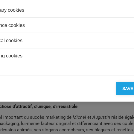
rmi les outils de marketing et communication rentables, on compte
wsletters – dans le cas
Michet et Augustin
, les « Feuilles de banani
ary cookies
 Facebook et Twitter. La société est également en train de se lanc
ting via LinkedIn et le réseau social français, Viadeo. Ce choix d
nce cookies
eflète non seulement une stratégie qui vise à maximiser l’impact 
 moindre coûts, mais coïncide aussi avec le souhait de l’entrepri
cal cookies
 temps réel sur les évènements de la marque.
pas penser aux alternatives à la télévision et les panneaux publicit
ng cookies
teux ? Revenons à... la
radio
. Dans les années 1980, il y avait une 
lée « Video Killed the Radio Star » par un certain Trevor Horn et G
Leur inquiétude ne pouvait s’avérer plus paradoxale : la radio n’a ja
jourd’hui. Dans sa stratégie de communication,
Michel et Augustin
a
ransformant l’entreprise en conteur, notamment pour la radio
BFM.
SAVE
 presse
– aégalement été ciblé comme un moyen de commercialiser 
stin
à de nombreux journalistes s’intéressant à l'aventure entreprene
hose d’attractif, d’unique, d’irrésistible
el important du succès marketing de
Michel et Augustin
réside éga
u packaging, lui-même facteur original et différenciant avec ses coule
e dessins animés, ses slogans accrocheurs, ses blagues et recettes