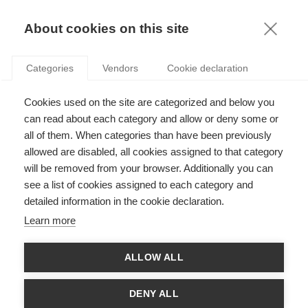
KNOWLEDGE
About cookies on this site
Categories
Vendors
Cookie declaration
Cookies used on the site are categorized and below you
SITES DE RÉSERVATION D’HÔTELS EN LIGNE :
can read about each category and allow or deny some or
ATTENTION À TOUT CE QUI SE DIT !
all of them. When categories than have been previously
allowed are disabled, all cookies assigned to that category
will be removed from your browser. Additionally you can
par
Peter O'Connor
,
19.09.16
see a list of cookies assigned to each category and
detailed information in the cookie declaration.
Follow
Learn more
Peter O’Connor, Professeur du Département Systèmes
ALLOW ALL
d'Information, Sciences de la Décision et Statistiques
et auteur des MOOCs
Fundamentals of Hotel
Distribution et Revenue Management
, jette un regard
DENY ALL
sur l’actuel antagonisme entre les marques d’hôtel et