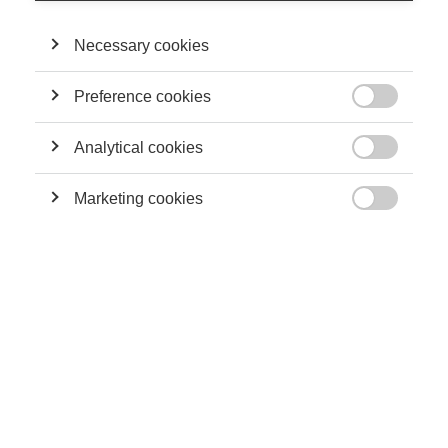
Necessary cookies
Preference cookies
Society

Ce n’est pas ce que vous êtes, mais la façon
dont vous êtes vu qui prime : la beauté et son
Analytical cookies
impact sur les comportements du

consommateur
Marketing cookies

Strategy
Mort (et vie) d’un commis-voyageur : L’impact
de l’intelligence émotionnelle sur la fonction de
vendeur
Strategy
Les marques de luxe émergentes peuvent-elles
concurrencer "la vieille école"