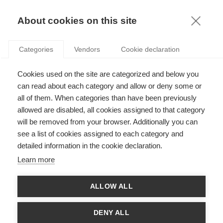
KNOWLEDGE
About cookies on this site
RESULTAT DE LA RECHERCHE D'ARTICLE:
Categories
Vendors
Cookie declaration
MARKETING
Strategy
Cookies used on the site are categorized and below you
Expérience exigée : vers une nouvelle ère du
can read about each category and allow or deny some or
Marketing du luxe
all of them. When categories than have been previously
allowed are disabled, all cookies assigned to that category
will be removed from your browser. Additionally you can
see a list of cookies assigned to each category and
Strategy
detailed information in the cookie declaration.
Un iPhone devrait-il être obsolète au bout de
Learn more
deux ans ?
ALLOW ALL
Strategy
DENY ALL
Comment le secteur de la beauté se réveille