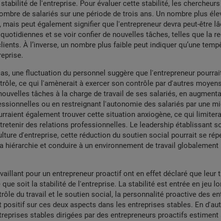
stabilité de l'entreprise. Pour évaluer cette stabilité, les chercheu
nombre de salariés sur une période de trois ans. Un nombre plus éle
 mais peut également signifier que l'entrepreneur devra peut-être lâ
quotidiennes et se voir confier de nouvelles tâches, telles que la r
clients. À l’inverse, un nombre plus faible peut indiquer qu’une temp
reprise.
as, une fluctuation du personnel suggère que l'entrepreneur pourrait
ôle, ce qui l'amènerait à exercer son contrôle par d'autres moyens
nouvelles tâches à la charge de travail de ses salariés, en augmenta
ssionnelles ou en restreignant l'autonomie des salariés par une m
rraient également trouver cette situation anxiogène, ce qui limitera
entretenir des relations professionnelles. Le leadership établissant s
lture d'entreprise, cette réduction du soutien social pourrait se rép
la hiérarchie et conduire à un environnement de travail globalemen
vaillant pour un entrepreneur proactif ont en effet déclaré que leur tr
 que soit la stabilité de l'entreprise. La stabilité est entrée en jeu l
rôle du travail et le soutien social, la personnalité proactive des e
 positif sur ces deux aspects dans les entreprises stables. En d'aut
treprises stables dirigées par des entrepreneurs proactifs estiment 