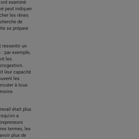
rs ont examiné
vé peut indiquer
cher les rênes
echerche de
ête se prépare
 ressentir un
 : par exemple,
nt les
icrogestion.
it leur capacité
ouvent les
ercuter à tous
t moins
avail était plus
orsqu'on a
ntrepreneurs
res termes, les
avoir plus de