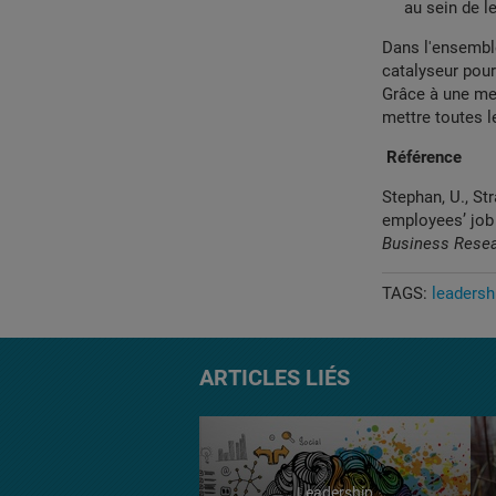
au sein de le
Dans l'ensemble
catalyseur pour
Grâce à une mei
mettre toutes l
Référence
Stephan, U., St
employees’ job 
Business Rese
TAGS:
leadersh
ARTICLES LIÉS
Leadership