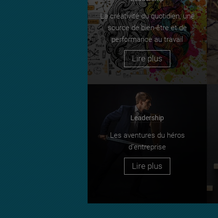
La créativité du quotidien, une
source de bien-être et de
performance au travail
Lire plus
Leadership
Les aventures du héros
d’entreprise
Lire plus