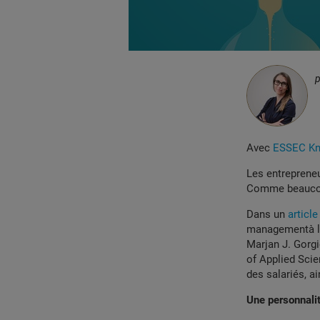
Avec
ESSEC Kno
Les entrepreneu
Comme beaucoup
Dans un
articl
managementà l'
Marjan J. Gorg
of Applied Scie
des salariés, ai
Une personnalité