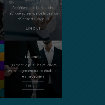
L’expérience de la médecine
tactique au service de la gestion
de crise du Covid-19
Lire plus
Leadership
Qui ment le plus : les étudiants
t
en management ou les étudiants
s
en médecine ?
Lire plus