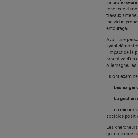
La professeure
tendance d'une
travaux antérieu
individus proac
entourage.
Avoir une perso
ayant démontré 
l’impact de la 
proactive d'un 
Allemagne, les 
Ils ont examiné
· •
Les exigen
· •
La gestion 
· •
ou encore l
sociales positi
Les chercheurs 
qui concerne ce