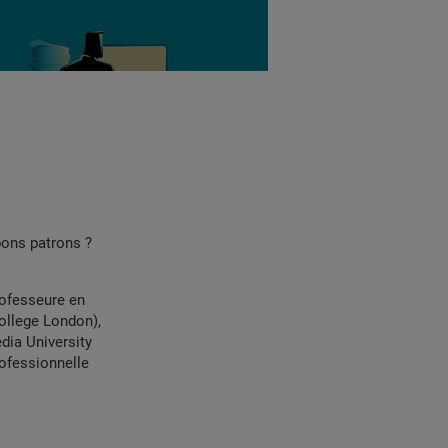
 bons patrons ?
rofesseure en
ollege London),
dia University
rofessionnelle