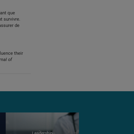
tant que
t survivre.
assurer de
luence their
rnal of
Leadership