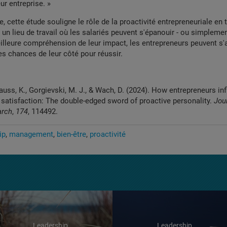
ur entreprise. »
, cette étude souligne le rôle de la proactivité entrepreneuriale en 
 un lieu de travail où les salariés peuvent s'épanouir - ou simplemen
lleure compréhension de leur impact, les entrepreneurs peuvent s'
es chances de leur côté pour réussir.
rauss, K., Gorgievski, M. J., & Wach, D. (2024). How entrepreneurs inf
satisfaction: The double-edged sword of proactive personality.
Jou
arch
,
174
, 114492.
ip
management
bien-être
proactivité
Leadership
Leadership