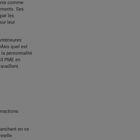
éfinie comme
gements. Ses
 par les
sur leur
antérieures
Mais quel est
 la personnalité
 43 PME en
availlent.
eractions
ranchant en ce
nnelle