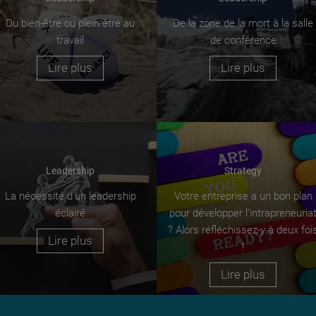
Du bien-être ou plein-être au
De la zone de la mort à la salle
travail
de conférence
Lire plus
Lire plus
Leadership
Strategy
La nécessité d'un leadership
Votre entreprise a un bon plan
éclairé
pour développer l’intrapreneuria
? Alors réfléchissez-y à deux foi
Lire plus
!
Lire plus