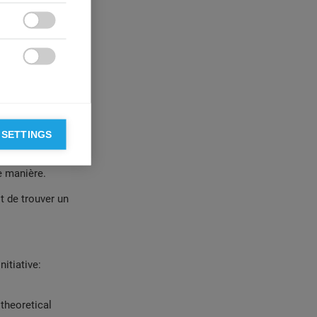
itiatives et

f n'est pas
ns dans le

timent de sens
u'effet
 sens de la vie
l qui a du sens
 SETTINGS
 le compenser
ct de leurs
e manière.
t de trouver un
initiative:
 theoretical