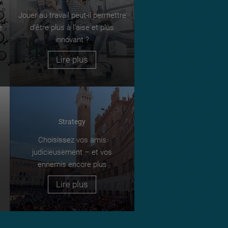
Jouer au travail peut-il permettre
e
d’être plus à l’aise et plus
innovant ?
Lire plus
Strategy
Choisissez vos amis
judicieusement – et vos
ennemis encore plus
Lire plus