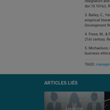
integration
and
doi:10.1016/j.
R
3. Bailey, C., Y
empirical liter
Development
R
4. Frese, M., & 
21st century.
Re
5. Michaelson, C
business ethic
TAGS:
manage
ARTICLES LIÉS
Leadership