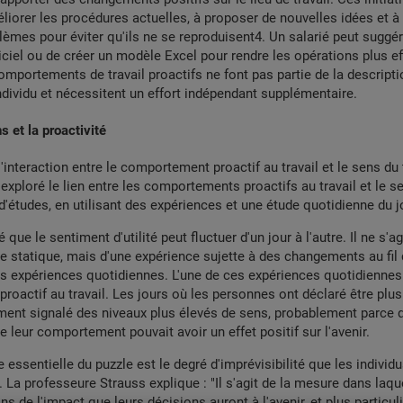
liorer les procédures actuelles, à proposer de nouvelles idées et à i
èmes pour éviter qu'ils ne se reproduisent
4
. Un salarié peut suggé
ciel ou de créer un modèle Excel pour rendre les opérations plus ef
mportements de travail proactifs ne font pas partie de la descript
 individu et nécessitent un effort indépendant supplémentaire.
s et la proactivité
interaction entre le comportement proactif au travail et le sens du t
exploré le lien entre les comportements proactifs au travail et le se
d'études, en utilisant des expériences et une étude quotidienne du j
 que le sentiment d'utilité peut fluctuer d'un jour à l'autre. Il ne s'a
e statique, mais d'une expérience sujette à des changements au fil
s expériences quotidiennes. L'une de ces expériences quotidiennes 
oactif au travail. Les jours où les personnes ont déclaré être plus
ment signalé des niveaux plus élevés de sens, probablement parce q
e leur comportement pouvait avoir un effet positif sur l'avenir.
 essentielle du puzzle est le degré d'imprévisibilité que les individ
. La professeure Strauss explique : "Il s'agit de la mesure dans laque
ins de l'impact que leurs décisions auront à l'avenir, et plus particu