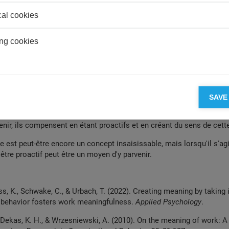
 cela, les managers peuvent encourager les employés à prendre des in
cal cookies
rsqu'ils le font.
u travail peut donner plus de sens à son travail, même si être proacti
ng cookies
tifs sur le bien-être. Cela dit, les effets positifs de l'infusion de se
 contribuer à compenser les effets négatifs sur le bien-être. Ce sen
avec l'avenir, ce qui élargit le sens de sa définition standard en tant q
'aide aux autres. Cette relation entre le comportement proactif et le
même au quotidien. Comme l'ajoute la professeure Strauss, "le travai
SAVE
rsque les gens manquent de sens dans une situation, ils essaient de
ituations". Dans ce cas, lorsque les gens ne sont pas sûrs de l'impa
venir, ils compensent en étant proactifs et en créant du sens de cett
ie est peut-être encore un concept insaisissable, mais lorsqu'il s'agi
 être proactif peut être un moyen d'y parvenir.
uss, K., Schwake,
C., & Urbach, T. (2022).
Creating meaning by taking
k
behavior fosters work
meaningfulness.
Applied Psychology
.
 Dekas, K. H.,
& Wrzesniewski, A. (2010).
On the meaning of work:
A