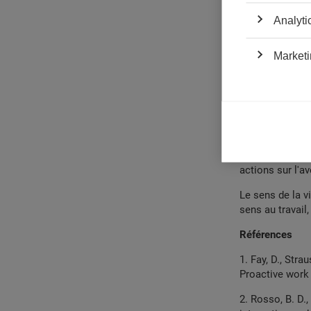
(
5)
. Au lieu de
Analyti
être réceptifs lo
Être proactif a
Marketi
sans effets néga
travail peuvent
est lié au lien 
secondaire de l
peut fluctuer, 
est fluide : lo
dans d'autres s
actions sur l'a
Le sens de la v
sens au travail,
Références
1. Fay, D., Stra
Proactive wor
2. Rosso, B. D.,