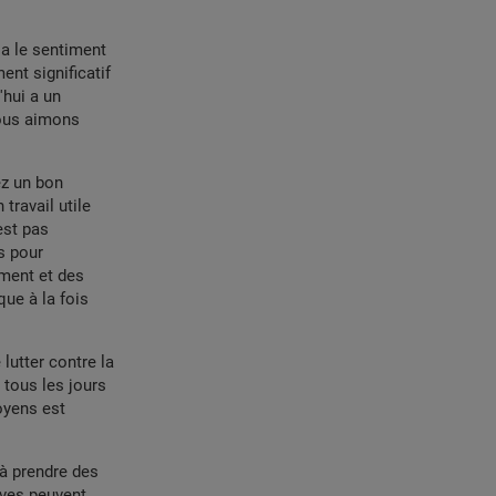
 a le sentiment
ent significatif
'hui a un
nous aimons
ez un bon
travail utile
est pas
s pour
ment et des
ique à la fois
 lutter contre la
 tous les jours
oyens est
 à prendre des
tives peuvent