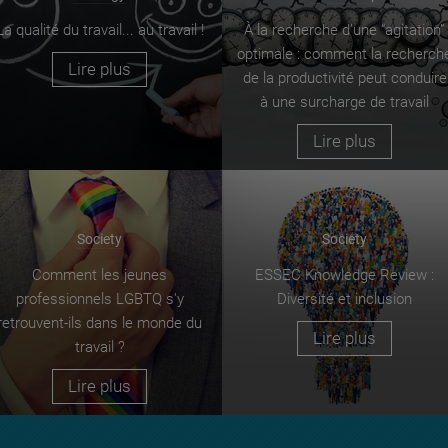
La qualité du travail... au travail !
À la recherche d’une “agitation”
optimale : comment la recherch
Lire plus
de la productivité peut conduire
à une surcharge de travail
Lire plus
Society
Society
Comment les jeunes
ESSEC Knowledge Review :
professionnels LGBTQ s'y
Diversité et inclusion
retrouvent-ils dans le monde du
Lire plus
travail ?
Lire plus