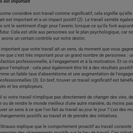
s est important
onne considère son travail comme significatif, cela signifie qu'elle
ait est important et a un impact positif (
2)
. Le travail semble égalem
 ont le sentiment d’agir pour l'avenir, lorsque ce qu'ils font aujourd
futur. Cela est utile aux personnes sur le plan psychologique, car 
 avons un certain contrôle sur notre destin.
 important que votre travail ait un sens, du moment que vous gagn
avère que c'est très important pour un grand nombre de personnes : un 
isfaction professionnelle, à l'engagement et à la motivation. Et ce n'
our l'employé : cela peut également être lié à des résultats positif
omme un faible taux d'absentéisme et une augmentation de l'engage
rofessionnelles (
3)
. En bref, trouver un travail significatif est bénéf
yés et les employeurs.
l si votre travail n'implique pas directement de changer des vies, de
e ou de rendre le monde meilleur d'une autre manière, du moins pas
er un sens à ce que l'on fait au travail au jour le jour ? L'un des m
changements positifs au travail et de prendre des initiatives.
Strauss explique que le comportement proactif au travail consiste
 apporter des changements positifs sur le lieu de travail. Ces initia