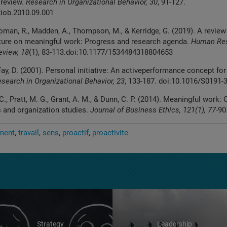
 review.
Research in Organizational Behavior,
30
,
91-127.
iob.2010.09.001
eoman, R.,
Madden, A., Thompson, M., &
Kerridge, G. (2019). A revie
ature on
meaningful work: Progress
and research agenda.
Human
Re
eview, 18
(1), 83-113.
doi:10.1177/1534484318804653
Fay, D. (2001).
Personal initiative: An active
performance concept fo
search
in Organizational Behavior,
23
, 133-187. doi:10.1016/S0191-
., Pratt, M. G.,
Grant, A. M., & Dunn, C. P.
(2014). Meaningful work:
s
and organization studies.
Journal of Business Ethics,
121(1), 77
-90
ment
travail
sens
proactif
proactivite
Strategy
Leadership