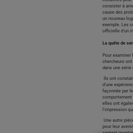
consister à amé
cause des probl
un nouveau logi
exemple. Les co
officielle d'un
La quête de sen
Pour examiner l'
chercheurs ont 
dans une série 
Ils ont constaté
d'une expérienc
façonnée par le
comportement pr
elles ont égale
l'impression qu
Une autre pièce
pour leur avenir
sentent incerta