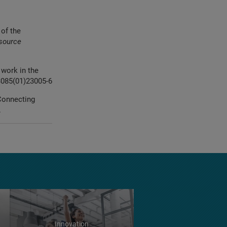
w
of the
source
r work
in the
3085(01)23005-6
Connecting
.
Innovation