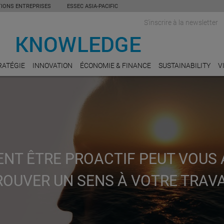
TIONS ENTREPRISES
ESSEC ASIA-PACIFIC
S'inscrire à la newsletter
RATÉGIE
INNOVATION
ÉCONOMIE & FINANCE
SUSTAINABILITY
V
T ÊTRE PROACTIF PEUT VOUS 
ROUVER UN SENS À VOTRE TRAVA