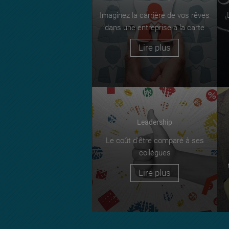
Imaginez la carrière de vos rêves
dans une entreprise à la carte
Lire plus
Leadership
Le coût d’être comparé à ses
collègues
Lire plus