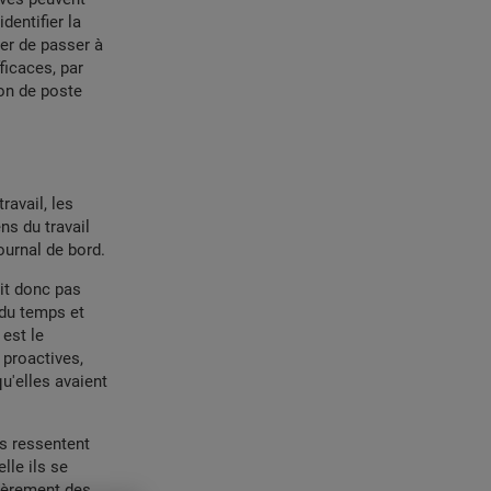
dentifier la
rer de passer à
ficaces, par
ion de poste
ravail, les
ns du travail
ournal de bord.
git donc pas
 du temps et
est le
 proactives,
u'elles avaient
us ressentent
lle ils se
lièrement des