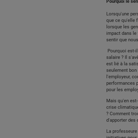
Pourquoi le sen
Lorsqu'une pers
que ce qu'elle f
lorsque les gens
impact dans le 
sentir que nous
Pourquoi est-il
salaire ? Il s'
est lié à la sat
seulement bon p
l'employeur, c
performances p
pour les emplo
Mais qu'en est-i
crise climatiqu
? Comment trouv
d'apporter des 
La professeure 
initiatives pour