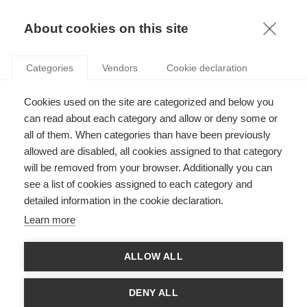
KNOWLEDGE
About cookies on this site
Categories
Vendors
Cookie declaration
Cookies used on the site are categorized and below you
can read about each category and allow or deny some or
ACCEPTERIEZ-VOUS DES BITCOINS?
all of them. When categories than have been previously
allowed are disabled, all cookies assigned to that category
will be removed from your browser. Additionally you can
par
Ashwin Malshe
,
27.06.13
see a list of cookies assigned to each category and
detailed information in the cookie declaration.
Follow
Learn more
Le commerce électronique est en plein essor et s’accroîtrait
ALLOW ALL
de 20 % par an selon un rapport récent. Mais, en dépit des ces
changements dans nos habitudes de consommation, la plupart
des paiements en ligne sont réalisés grâce à la bonne vieille
DENY ALL
carte de crédit, dont la technologie n’a pas beaucoup évolué au