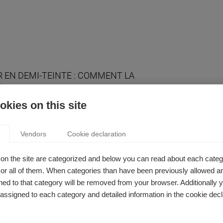
 EN DEMI-TEINTE : COMMENT LA
TITION PEUT IMPACTER LA DYNAMIQUE
PE
kies on this site
n Mickeler
herche souligne qu'il est important de garder à l'esprit
Vendors
Cookie declaration
ce sur le travail d'équipe, car les activités hors du travail
se répercuter sur la dynamique au travail.
on the site are categorized and below you can read about each categ
r all of them. When categories than have been previously allowed are
ed to that category will be removed from your browser. Additionally 
s assigned to each category and detailed information in the cookie decl
OPHIE ET SPORT, UN MÊME ART DE VIVRE