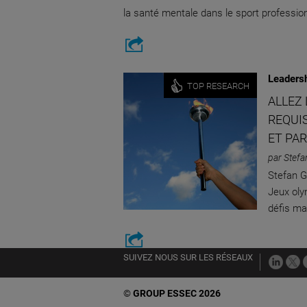
la santé mentale dans le sport profession
Leaders
TOP RESEARCH
ALLEZ
REQUI
ET PA
par Stefa
Stefan G
Jeux oly
défis ma
SUIVEZ NOUS SUR LES RÉSEAUX
©
GROUP ESSEC 2026