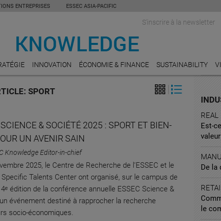
TIONS ENTREPRISES
ESSEC ASIA-PACIFIC
S'inscrire à la newsletter
RATÉGIE
INNOVATION
ÉCONOMIE & FINANCE
SUSTAINABILITY
V
RTICLE: SPORT
INDU
REAL
SCIENCE & SOCIÉTÉ 2025 : SPORT ET BIEN-
Est-ce
valeu
POUR UN AVENIR SAIN
C Knowledge Editor-in-chief
MANU
vembre 2025, le Centre de Recherche de l’ESSEC et le
De la
 Specific Talents Center ont organisé, sur le campus de
RETAI
a 4ᵉ édition de la conférence annuelle ESSEC Science &
Commen
 un événement destiné à rapprocher la recherche
le co
urs socio-économiques.