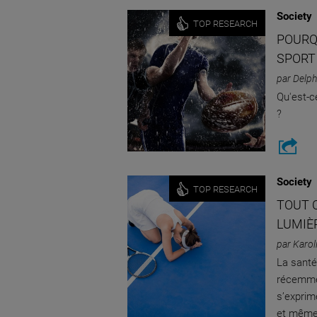
Society
TOP RESEARCH
POURQ
SPORT
par Delph
Qu'est-c
?
Society
TOP RESEARCH
TOUT C
LUMIÈ
par Karol
La santé
récemmen
s’exprim
et même 