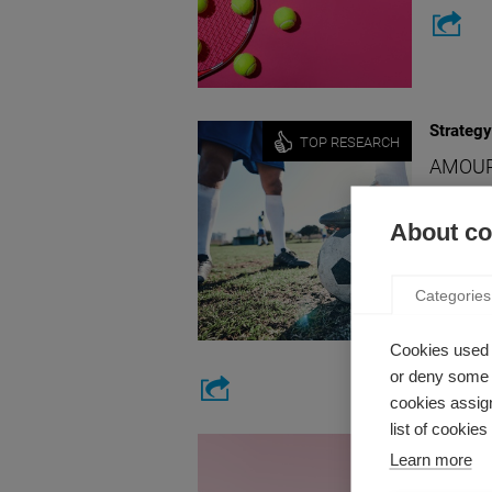
Strategy
TOP RESEARCH
AMOUR
COMPÉ
D’ÉQUI
About coo
par Mare
Cette rec
Categories
l'influen
peuvent 
Cookies used 
or deny some o
cookies assign
list of cookie
Society
Learn more
PHILOS