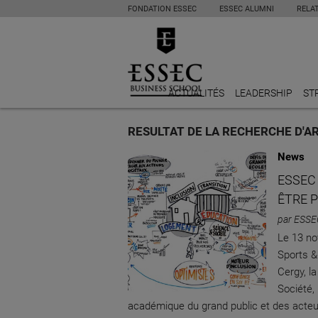
FONDATION ESSEC
ESSEC ALUMNI
RELA
ACTUALITÉS
LEADERSHIP
ST
RESULTAT DE LA RECHERCHE D'A
News
ESSEC 
ÊTRE 
par ESSE
Le 13 no
Sports &
Cergy, l
Société,
académique du grand public et des acte