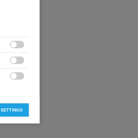



 SETTINGS