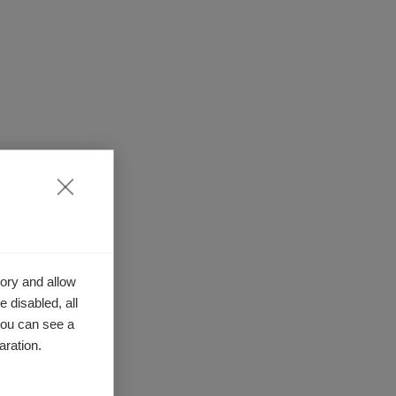
ory and allow
 disabled, all
you can see a
aration.