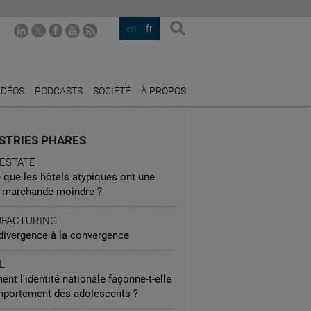
en
fr
IDÉOS
PODCASTS
SOCIÉTÉ
À PROPOS
STRIES PHARES
 ESTATE
 que les hôtels atypiques ont une
r marchande moindre ?
FACTURING
 divergence à la convergence
L
t l'identité nationale façonne-t-elle
mportement des adolescents ?