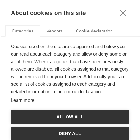
KNOWLEDGE
About cookies on this site
Categories
Vendors
Cookie declaration
ALAIN NAEF LAURÉAT DU PRIX « JEUNES
Cookies used on the site are categorized and below you
CHERCHEURS EN FINANCE VERTE » 2024 DE LA
can read about each category and allow or deny some or
BANQUE DE FRANCE
all of them. When categories than have been previously
allowed are disabled, all cookies assigned to that category
will be removed from your browser. Additionally you can
par
ESSEC Knowledge Editor-in-chief
,
08.01.25
see a list of cookies assigned to each category and
detailed information in the cookie declaration.
Learn more
Avec
Alain Naef
ALLOW ALL
Félicitations à Alain Naef, professeur assistant d'économie à
l'ESSEC Business School, qui a reçu le
Prix des Jeunes
DENY ALL
Chercheurs en Finance Verte de la Banque de France 2024
lors