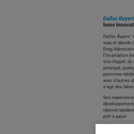
Dallas Buyer
bons innova
Dallas Buyers’ 
sida et décide 
Drug Administrati
l’incarnation m
Von Hippel, du 
principal, quel
personne idéale
avec d’autres u
s’agit des labo
Son expérience
développement p
répond rapideme
prêt à payer.