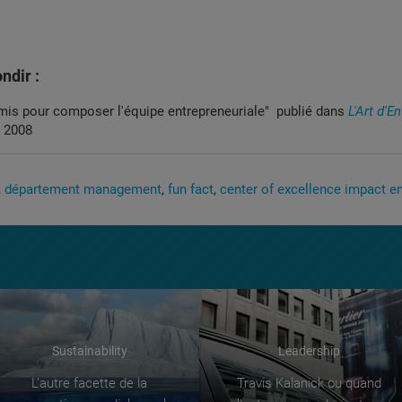
ndir :
is pour composer l'équipe entrepreneuriale"
publié dans
L'Art d'E
, 2008
département management
fun fact
center of excellence impact e
Sustainability
Leadership
L’autre facette de la
Travis Kalanick ou quand