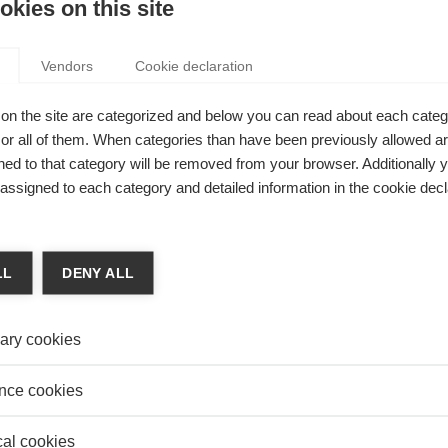
kies on this site
Vendors
Cookie declaration
on the site are categorized and below you can read about each categ
r all of them. When categories than have been previously allowed are
ed to that category will be removed from your browser. Additionally 
s assigned to each category and detailed information in the cookie decl
LL
DENY ALL
ary cookies
 de la troisième révolution industrielle à venir
e Spike Jonez, Theodore tombe amoureux de son système d’exploita
nce cookies
ificielle future n’est pas une caricature exagérée et elle aura des ré
économie et la société, sans compter son impact sur notre vie affec
cal cookies