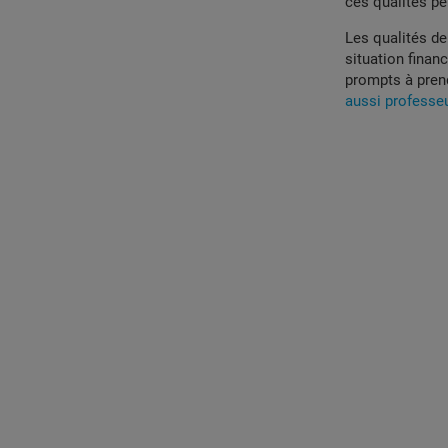
ces qualités pe
Les qualités d
situation finan
prompts à prend
aussi professeu