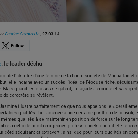
par
Fabrice Cavarretta
,
27.03.14
Follow
e
, le leader déchu
aconte l’histoire d’une femme de la haute société de Manhattan et d
but, elle incarne avec un succès l’idéal de l’épouse riche, séduisante
 Mais quand les choses se gâtent, la façade s’écroule et sa superfic
e de caractère se révèlent.
Jasmine illustre parfaitement ce que nous appelons le « dérailleme
certaines qualités l’ont amenée à une certaine position de pouvoir, e
mêmes qualités à se maintenir en position de force sur le long te
mble à celui de nombreux jeunes professionnels qui ont été repéré
eur côté séduisant et extraverti, ainsi que pour leurs qualités en co