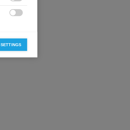

es la
t là pour
tion industrielle

e artificielle,
u émotionnelle
 SETTINGS