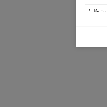
La première et 
fabrication et 
Marketi
appuyer sur les 
va obligatoireme
de très nombreu
seront mis en c