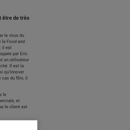
 être de très
r le virus du
e la Food and
 il est
loppée par Eric
 un utilisateur
hé. Il est la
si qu’innover
cas du film, il
s le
erciale, et
e le client est