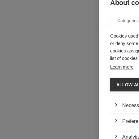
About coo
Categories
Cookies used 
or deny some o
cookies assign
list of cookie
Learn more
ALLOW A
Necess
Her
: ébauche
Dans ce film d
Prefere
intelligence art
notables sur l’
Analyti