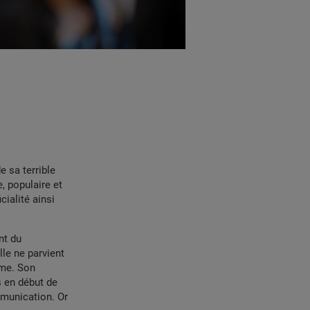
e sa terrible
, populaire et
ialité ainsi
nt du
lle ne parvient
rme. Son
s en début de
mmunication. Or