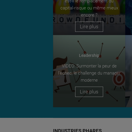
est-il le remplacement du
capital-risque ou même mieux
encore ?
Lire plus
Leadership
VIDEO: Surmonter la peur de
l’échec, le challenge du manager
moderne
Lire plus
INDUSTRIES PHARES