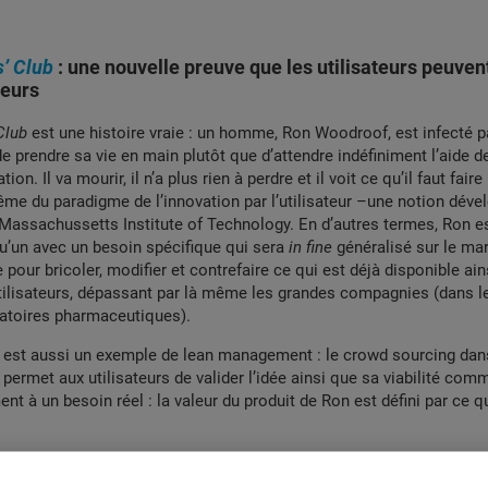
s’ Club
: une nouvelle preuve que les utilisateurs peuvent
teurs
Club
est une histoire vraie : un homme, Ron Woodroof, est infecté pa
de prendre sa vie en main plutôt que d’attendre indéfiniment l’aide d
on. Il va mourir, il n’a plus rien à perdre et il voit ce qu’il faut faire :
ême du paradigme de l’innovation par l’utilisateur –une notion déve
Massachussetts Institute of Technology. En d’autres termes, Ron est
qu’un avec un besoin spécifique qui sera
in fine
généralisé sur le marc
 pour bricoler, modifier et contrefaire ce qui est déjà disponible ain
tilisateurs, dépassant par là même les grandes compagnies (dans le 
ratoires pharmaceutiques).
 est aussi un exemple de lean management : le crowd sourcing dan
ermet aux utilisateurs de valider l’idée ainsi que sa viabilité comm
nt à un besoin réel : la valeur du produit de Ron est défini par ce qu