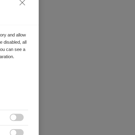
ory and allow
 disabled, all
you can see a
aration.
tion. Cette
percussions

tive.