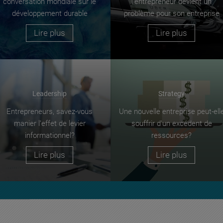
conversation mondiale sur le
l’entrepreneur devient un
développement durable
problème pour son entreprise
Lire plus
Lire plus
Leadership
Strategy
Entrepreneurs, savez-vous
Une nouvelle entreprise peut-ell
manier l’effet de levier
souffrir d'un excédent de
informationnel?
ressources?
Lire plus
Lire plus