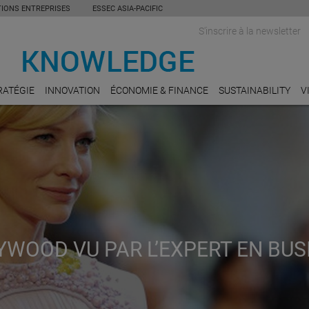
TIONS ENTREPRISES
ESSEC ASIA-PACIFIC
S'inscrire à la newsletter
RATÉGIE
INNOVATION
ÉCONOMIE & FINANCE
SUSTAINABILITY
V
YWOOD VU PAR L’EXPERT EN BUS