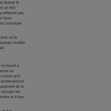
 et donner le
nt un rôle
’y adhèrent pas,
ir leurs
eut constituer
nnel, où le
e nouveau modèle
il.
le travail à
dances en
voient qu’il
s rechercheront
oucement de la
 recruter les
rière et à leur