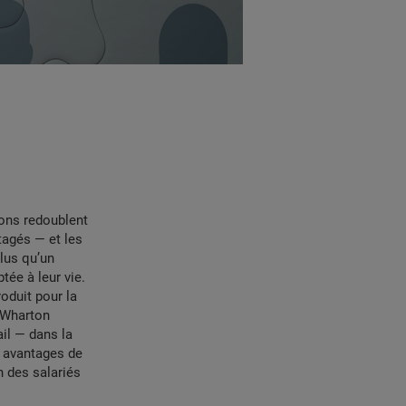
ions redoublent
tagés — et les
lus qu’un
tée à leur vie.
roduit pour la
(Wharton
ail — dans la
s avantages de
on des salariés