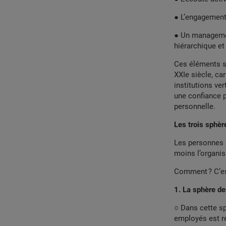
● L’engagement 
● Un management
hiérarchique et
Ces éléments se
XXIe siècle, ca
institutions ve
une confiance 
personnelle.
Les trois sphèr
Les personnes s
moins l’organis
Comment ? C’est
1.
La sphère d
○ Dans cette s
employés est rég