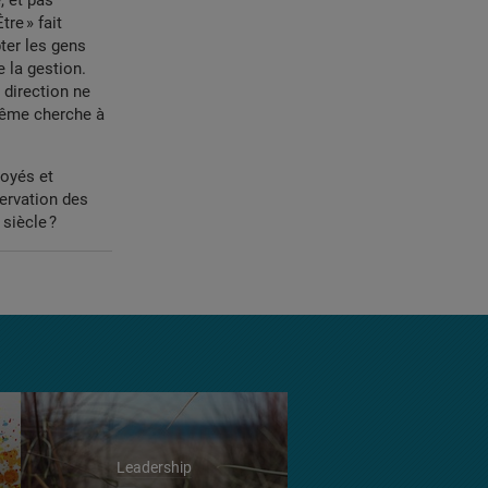
, et pas
re » fait
pter les gens
e la gestion.
 direction ne
 même cherche à
loyés et
servation des
siècle ?
Leadership