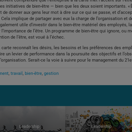
ivent comprendre que l’entreprise à la carte met l’accent sur l’être
s initiatives de bien-être — bien que les deux soient importants. « Êt
it de donner aux gens leur mot à dire sur ce qui se passe, et d’acce
. Cela implique de partager avec eux la charge de l’organisation et d
également utile d’investir dans le bien-être matériel des employés, la
r l’importance de l’être. Un programme de bien-être qui ignore, ou
ntion de l’être, est voué à l’échec.
la carte reconnaît les désirs, les besoins et les préférences des emp
ire un levier de performance dans la poursuite des objectifs et l’ob
l’organisation. Serait-ce la voie à suivre pour le management du 21e 
ment
travail
bien-être
gestion
Leadership
Leadership