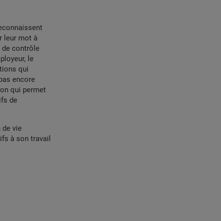
reconnaissent
r leur mot à
e de contrôle
ployeur, le
ptions qui
t pas encore
tion qui permet
ifs de
 de vie
ifs à son travail