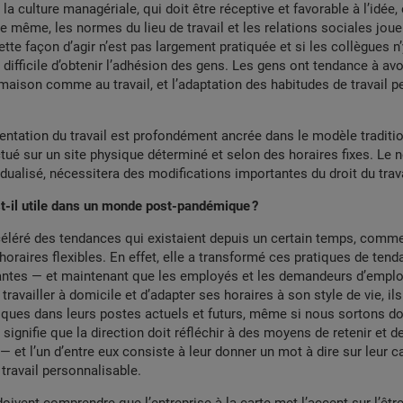
la culture managériale, qui doit être réceptive et favorable à l’idée,
 même, les normes du lieu de travail et les relations sociales joue
ette façon d’agir n’est pas largement pratiquée et si les collègues n
s difficile d’obtenir l’adhésion des gens. Les gens ont tendance à avo
 maison comme au travail, et l’adaptation des habitudes de travail p
mentation du travail est profondément ancrée dans le modèle traditio
ectué sur un site physique déterminé et selon des horaires fixes. L
vidualisé, nécessitera des modifications importantes du droit du trava
st-il utile dans un monde post-pandémique ?
léré des tendances qui existaient depuis un certain temps, comme 
 horaires flexibles. En effet, elle a transformé ces pratiques de ten
antes — et maintenant que les employés et les demandeurs d’emploi 
travailler à domicile et d’adapter ses horaires à son style de vie, il
tiques dans leurs postes actuels et futurs, même si nous sortons d
signifie que la direction doit réfléchir à des moyens de retenir et de
 et l’un d’entre eux consiste à leur donner un mot à dire sur leur car
e travail personnalisable.