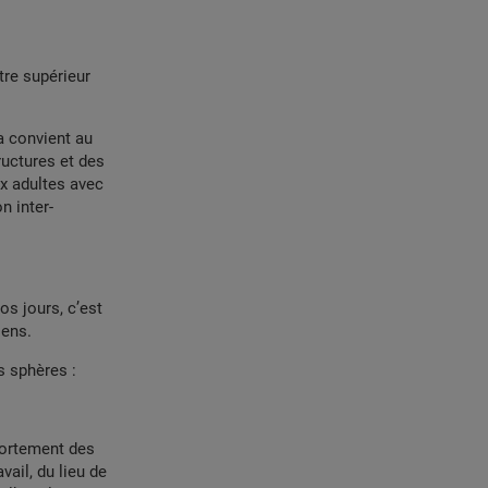
tre supérieur
a convient au
ructures et des
ux adultes avec
n inter-
os jours, c’est
sens.
s sphères :
portement des
vail, du lieu de