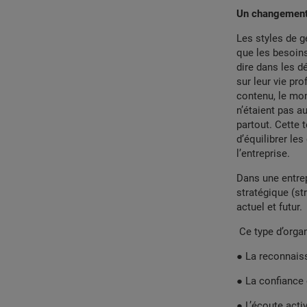
Un changement 
Les styles de g
que les besoins 
dire dans les d
sur leur vie pr
contenu, le mome
n’étaient pas au
partout. Cette 
d’équilibrer les
l’entreprise.
Dans une entrepr
stratégique (str
actuel et futur.
Ce type d’organ
● La reconnais
● La confiance e
● L’écoute acti