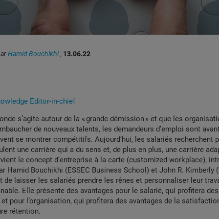
par
Hamid Bouchikhi
,
13.06.22
wledge Editor-in-chief
onde s’agite autour de la « grande démission » et que les organisat
 embaucher de nouveaux talents, les demandeurs d’emploi sont avan
ent se montrer compétitifs. Aujourd’hui, les salariés recherchent p
lent une carrière qui a du sens et, de plus en plus, une carrière adap
rvient le concept d’entreprise à la carte (customized workplace), int
par Hamid Bouchikhi (ESSEC Business School) et John R. Kimberly 
it de laisser les salariés prendre les rênes et personnaliser leur trav
nnable. Elle présente des avantages pour le salarié, qui profitera de
é, et pour l’organisation, qui profitera des avantages de la satisfacti
re rétention.