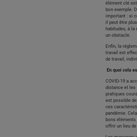
élément clé est 
bon exemple. De
important : si c
il peut être plu
habitudes, à la
un obstacle.
Enfin, la régle
travail est eff
de travail, indi
En quoi cela e
COVID-19 a accé
distance et les
pratiques cour
est possible de 
ces caractéris
pandémie. Cela 
bons éléments —
offrir un lieu d