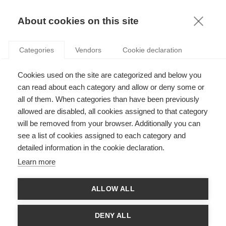
KNOWLEDGE
About cookies on this site
Categories
Vendors
Cookie declaration
Cookies used on the site are categorized and below you
ENTREPRENEURS, SAVEZ-VOUS MANIER L’EFFET DE
can read about each category and allow or deny some or
LEVIER INFORMATIONNEL?
all of them. When categories than have been previously
allowed are disabled, all cookies assigned to that category
will be removed from your browser. Additionally you can
par
Hamid Bouchikhi
,
21.01.15
see a list of cookies assigned to each category and
detailed information in the cookie declaration.
Learn more
Pour réussir un projet entrepreneurial, il faut
savoir faire
et
ALLOW ALL
faire savoir
. De nombreux entrepreneurs ont des réalisations
solides mais ne savent pas partager la bonne information au
bon moment avec les bons interlocuteurs. D’autres savent très
DENY ALL
bien communiquer mais négligent le travail de fond et