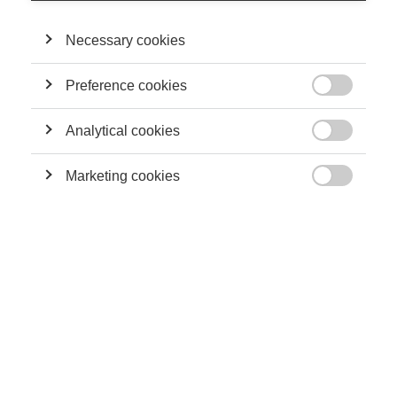
compromettent rapidement leur crédibilité. Ce texte aide les
entrepreneurs à synchroniser les réalisations et la
Necessary cookies
communication vers des tiers et à bien manier l’effet de levier
informationnel.
Preference cookies
L’effet de levier est au cœur de la gestion financière d’une

entreprise. Il permet à un entrepreneur d’avoir accès à un
Analytical cookies
maximum de fonds, via l’endettement, en investissant le

minimum de capitaux propres. L’effet de levier informationnel
part d’une analogie avec l’effet de levier financier. Bien manié, il
Marketing cookies
permet à l’entrepreneur de maximiser la croyance d’autres

acteurs dans le potentiel de son projet lorsqu’il ne dispose
encore que de peu d’informations probantes.
Pour comprendre l’intérêt de l’effet de levier informationnel, il
convient de réfléchir à la relation inversement proportionnelle,
résumée dans le graphique ci-dessous, entre l’information
disponible sur un projet et le doute des tiers quant à ses
chances de succès ou d’échec.