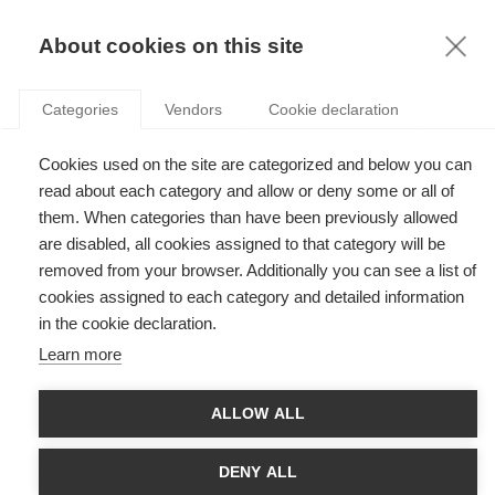
KNOWLEDGE
About cookies on this site
Categories
Vendors
Cookie declaration
Cookies used on the site are categorized and below you can
À QUOI RESSEMBLE LE DÉVELOPPEMENT DURABLE
read about each category and allow or deny some or all of
DANS LES ÉCONOMIES INFORMELLES ?
them. When categories than have been previously allowed
are disabled, all cookies assigned to that category will be
removed from your browser. Additionally you can see a list of
par
Stefan Gröschl
,
06.10.21
cookies assigned to each category and detailed information
in the cookie declaration.
Learn more
Avec
ESSEC Knowledge Editor-in-chief
ALLOW ALL
Les pratiques de
développement durable
dans les entreprises
font l’objet d’une grande attention, mais la plupart des discours
DENY ALL
et des recherches sur le développement durable dans les