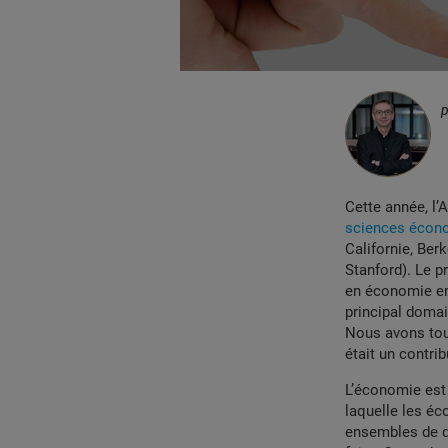
Cette année, l
sciences écon
Californie, Ber
Stanford). Le p
en économie emp
principal domai
Nous avons tou
était un contri
L’économie est 
laquelle les éc
ensembles de d