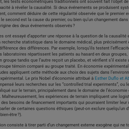
t, les tests économétriques traditionnels ont souvent fait l’objet de
apacité à révéler la causalité. Si deux événements se produisent s
, comment déduire de cette régularité observée que le premier es
 le second est la cause du premier, ou bien qu’un changement dans 
origine des deux événements observés ?
s ont essayé d’apporter une réponse à la question de la causalité 
la recherche statistique dans le domaine médical, plus précisément e
ifférence des différences. Par exemple, lorsqu’ils testent l’efficaci
 laboratoires répartissent les patients au hasard en deux groupes, 
n groupe tandis que l’autre reçoit un placebo, et vérifient s’il existe
 groupe témoin comparé au groupe traité. En économie expérimental
des appliquent cette méthode aux choix des sujets dans l’environ
expérimental. Le prix Nobel d’économie attribué à
Esther Duflo et Ab
pensé leurs recherches sur les “controlled trial experiments”, ou
pliqué sur le terrain, principalement dans le domaine de l’économie
 Malheureusement, les expériences de terrain impliquent une logis
 des besoins de financement importants qui pourraient limiter leur u
parler de certaines questions éthiques (peut-on exclure quelqu’un d
bien-être ?).
ion consiste à tirer parti d’un changement externe exogène qui ne 