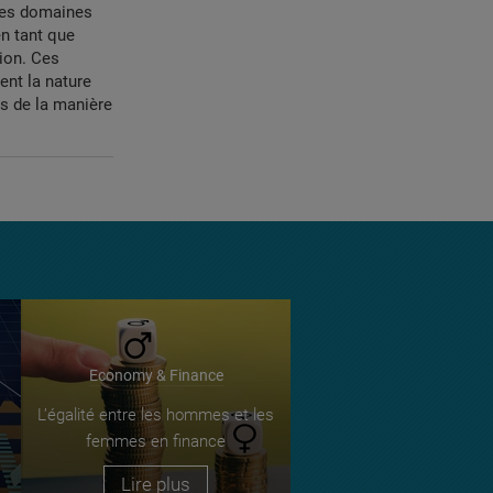
les domaines
en tant que
tion. Ces
ent la nature
es de la manière
Economy & Finance
L’égalité entre les hommes et les
femmes en finance
Lire plus