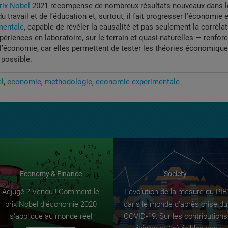
rix Nobel
2021 récompense de nombreux résultats nouveaux dans 
 travail et de l’éducation et, surtout, il fait progresser l’économie 
mentale
, capable de révéler la causalité et pas seulement la corréla
riences en laboratoire, sur le terrain et quasi-naturelles — renforc
 l’économie, car elles permettent de tester les théories économiqu
 possible.
el
economie
methodologie
economie experimentale
Economy & Finance
Society
Adjugé ? Vendu ! Comment le
L'évolution de la mesure du PIB
prix Nobel d'économie 2020
dans le monde d’après crise du
s'applique au monde réel
COVID-19: Sur les contributions