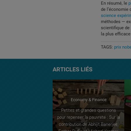
En résumé, le
p
de l’économie du
science expéri
méthodes — expé
scientifique de
la plus efficace
TAGS:
prix nob
ARTICLES LIÉS
Economy & Finance
Petites et grandes questions
pour repenser la pauvreté : Sur la
contribution de Abhijit Banerjee,