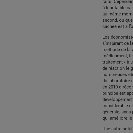
faits. Cependan
à leur faible c
au même moment
second, ou que
cachée est à l’
Les économiste
s’inspirant de 
méthode de la d
médicament, les
traitement » à u
de réaction le
nombreuses étu
du laboratoire 
en 2019 a récom
principe est ap
développement.
considérable et
générale, sans 
qui améliore le 
Une autre solut