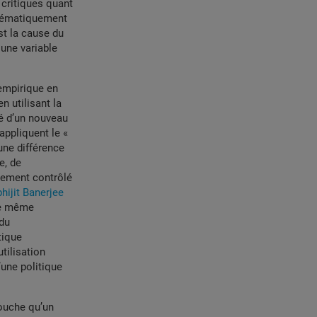
 critiques quant
ystématiquement
t la cause du
une variable
empirique en
n utilisant la
té d’un nouveau
appliquent le «
 une différence
e, de
nement contrôlé
hijit Banerjee
 le même
 du
tique
tilisation
’une politique
touche qu’un