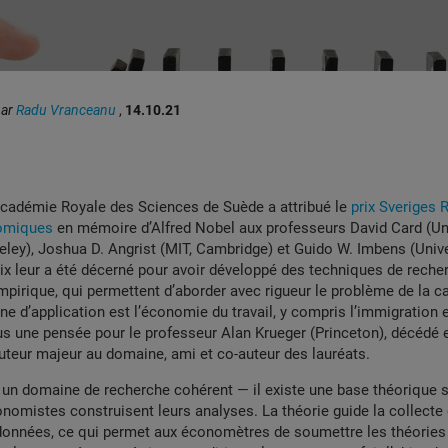
par
Radu Vranceanu
,
14.10.21
’Académie Royale des Sciences de Suède a attribué le
prix Sveriges 
omiques
en mémoire d’Alfred Nobel aux professeurs David Card (Un
keley), Joshua D. Angrist (MIT, Cambridge) et Guido W. Imbens (Univ
rix leur a été décerné pour avoir développé des techniques de reche
irique, qui permettent d’aborder avec rigueur le problème de la ca
ne d’application est l’économie du travail, y compris l’immigration e
s une pensée pour le professeur Alan Krueger (Princeton), décédé e
buteur majeur au domaine, ami et co-auteur des lauréats.
un domaine de recherche cohérent — il existe une base théorique s
onomistes construisent leurs analyses. La théorie guide la collecte
onnées, ce qui permet aux économètres de soumettre les théories 