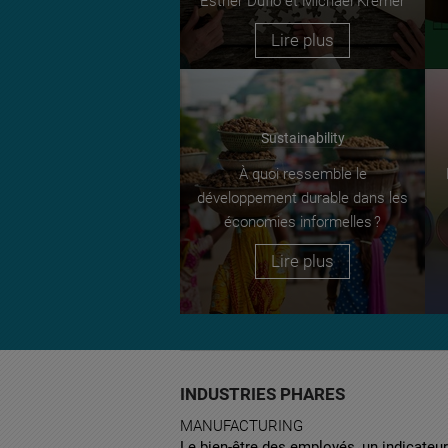
Esther Duflo et Michael Kremer
Lire plus
Sustainability
À quoi ressemble le
développement durable dans les
économies informelles ?
Lire plus
INDUSTRIES PHARES
MANUFACTURING
Le bien-être des employés, un indicateu