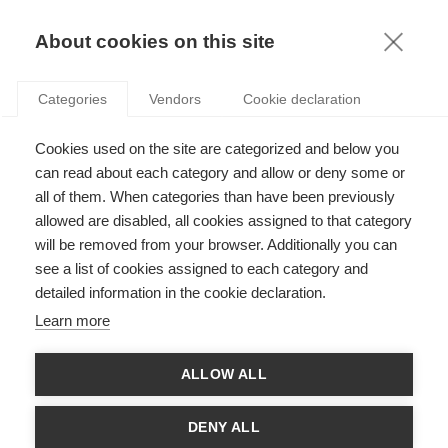
KNOWLEDGE
About cookies on this site
Categories
Vendors
Cookie declaration
Cookies used on the site are categorized and below you
LE CAPITALISME DE LIBRE MARCHÉ, PLUS DE 60
can read about each category and allow or deny some or
ANS D’HISTOIRE
all of them. When categories than have been previously
allowed are disabled, all cookies assigned to that category
will be removed from your browser. Additionally you can
par
Marie-Laure Djelic
,
10.07.12
see a list of cookies assigned to each category and
detailed information in the cookie declaration.
Follow
Learn more
Pour savoir où vous allez, vous devez savoir d’où vous venez.
ALLOW ALL
Marie-Laure Djelic fait une rétrospective sur l’évolution longue
mais mouvementée d’une idée, depuis ses débuts intellectuels
dans les années 1940 et sa montée dans les années 1970,
DENY ALL
jusqu’à son implication dans la dernière crise financière.