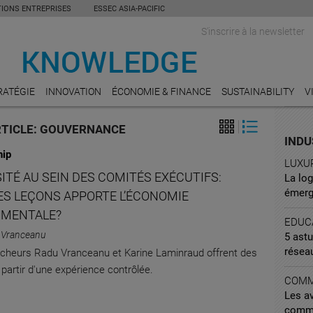
TIONS ENTREPRISES
ESSEC ASIA-PACIFIC
S'inscrire à la newsletter
RATÉGIE
INNOVATION
ÉCONOMIE & FINANCE
SUSTAINABILITY
V
RTICLE: GOUVERNANCE
INDU
hip
LUXU
ITÉ AU SEIN DES COMITÉS EXÉCUTIFS:
La lo
émerg
ES LEÇONS APPORTE L’ÉCONOMIE
IMENTALE?
EDUC
 Vranceanu
5 astu
résea
cheurs Radu Vranceanu et Karine Laminraud offrent des
 partir d'une expérience contrôlée.
COMM
Les a
commu