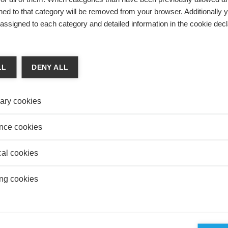
SSIONNELS
ed to that category will be removed from your browser. Additionally 
s assigned to each category and detailed information in the cookie decl
o Takagi
voir le déroulement de leur carrière, les hommes ont à leur
ion de nombreux modèles de rôle dans les postes
ement supérieur
LL
DENY ALL
ary cookies
bility
LES ENTREPRISES DEVAIENT RENDRE DES
nce cookies
ES SUR LEURS COMPORTEMENTS À RISQUES ?
cal cookies
-Laure Djelic
l'instabilité est-elle devenue une caractéristique
ng cookies
ue du capitalisme contemporain et que peut-on y faire ?