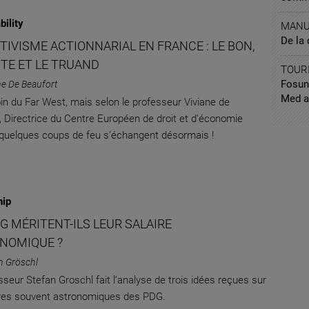
bility
MANU
De la
CTIVISME ACTIONNARIAL EN FRANCE : LE BON,
UTE ET LE TRUAND
TOUR
Fosun 
ne De Beaufort
Med a
oin du Far West, mais selon le professeur Viviane de
, Directrice du Centre Européen de droit et d'économie
quelques coups de feu s’échangent désormais !
hip
G MÉRITENT-ILS LEUR SALAIRE
NOMIQUE ?
n Gröschl
sseur Stefan Groschl fait l’analyse de trois idées reçues sur
ires souvent astronomiques des PDG.