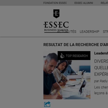
FONDATION ESSEC
ESSEC ALUMNI
RELA
ACTUALITÉS
LEADERSHIP
ST
RESULTAT DE LA RECHERCHE D'A
Leaders
TOP RESEARCH
DIVERS
QUELL
EXPÉR
par Radu
Les cher
leçons à