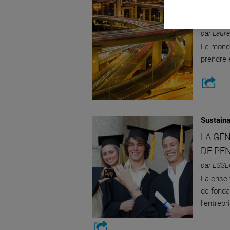
Sustaina
LA COM
par Laure
Le monde
prendre 
Sustaina
LA GÉ
DE PEN
par ESSE
La crise
de fonda
l'entrepr