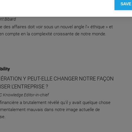
bility
SAVE
PLEXITÉ DE L'ÉTHIQUE DES AFFAIRES
nt Bibard
 des affaires doit voir sous un nouvel angle l’« éthique » et
en compte en la complexité croissante de notre monde.
bility
NÉRATION Y PEUT-ELLE CHANGER NOTRE FAÇON
SER L'ENTREPRISE ?
C Knowledge Editor-in-chief
 financière a brutalement révélé qu'il y avait quelque chose
mentalement mauvais dans notre image actuelle de
ise.