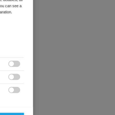
you can see a
aration.


