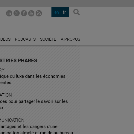
en
fr
IDÉOS
PODCASTS
SOCIÉTÉ
À PROPOS
STRIES PHARES
RY
gique du luxe dans les économies
entes
ATION
ces pour partager le savoir sur les
ux
UNICATION
vantages et les dangers d'une
nication simple et rapide au bureau