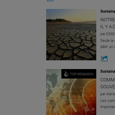
Sustaina
NOTRE
IL Y A
par ESSE
Seule la
bâtir un 
Sustaina
TOP RESEARCH
COMMU
GOUVE
par Marie
Les com
importan