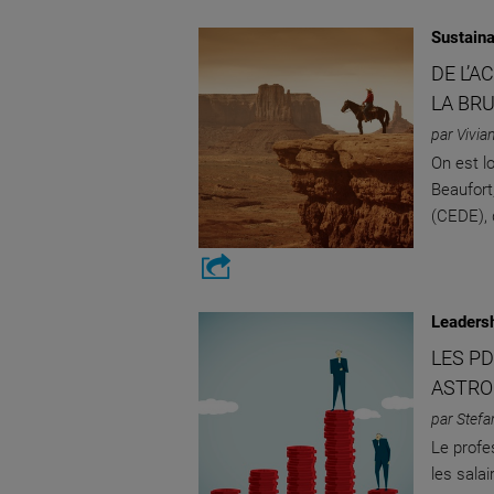
Sustaina
DE L’A
LA BR
par Vivia
On est l
Beaufort
(CEDE), 
Leaders
LES PD
ASTRO
par Stefa
Le profe
les sala