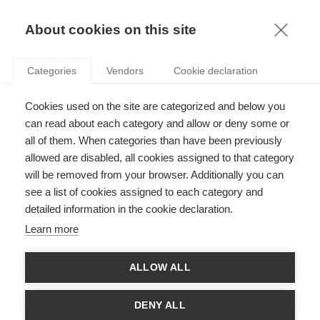
KNOWLEDGE
About cookies on this site
Categories
Vendors
Cookie declaration
Cookies used on the site are categorized and below you
EST-CE SI FACILE QUE CELA DE REPÉRER UNE
can read about each category and allow or deny some or
ENTREPRISE VRAIMENT ÉCOLOGIQUE ?
all of them. When categories than have been previously
allowed are disabled, all cookies assigned to that category
will be removed from your browser. Additionally you can
par
Charles Cho
,
26.06.12
see a list of cookies assigned to each category and
detailed information in the cookie declaration.
Learn more
Charles Cho, professeur à l’ESSEC et auteur de l’article
Do
ALLOW ALL
Actions Speak Louder than Words? An Empirical Investigation
of Corporate Environmental Reputation
paru dans la revue
académique
Accouting, Organizations and Society
, répond à
DENY ALL
nos questions sur la difficulté de repérer une entreprise