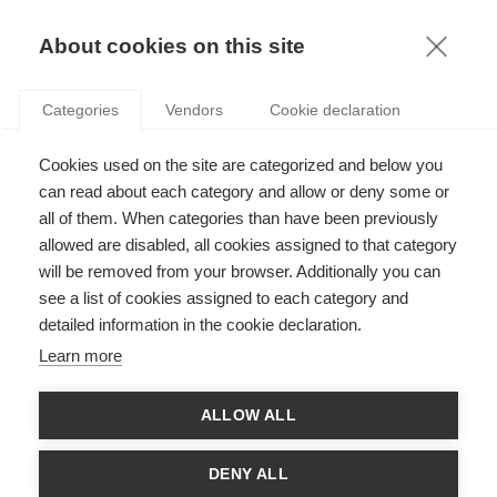
KNOWLEDGE
About cookies on this site
Categories
Vendors
Cookie declaration
Cookies used on the site are categorized and below you
POURQUOI LE MARKETING DE LUXE N’A PAS
can read about each category and allow or deny some or
VOCATION À SE FOCALISER SUR LES DONNÉES
all of them. When categories than have been previously
allowed are disabled, all cookies assigned to that category
will be removed from your browser. Additionally you can
par
Ashok Som
,
14.09.17
see a list of cookies assigned to each category and
detailed information in the cookie declaration.
Follow
Learn more
Le Professeur Ashok Som, Professeur de Stratégie à l’ESSEC
ALLOW ALL
Business School et Co-Directeur du Program
ESSEC-Bocconi
EMiLUX
explique le paradoxe inhérent à la digitalisation des
marques de luxe.
DENY ALL