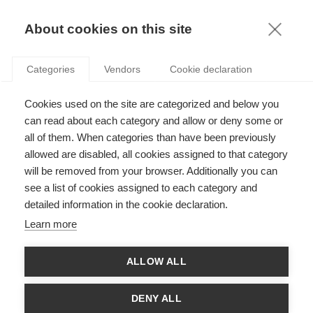
KNOWLEDGE
About cookies on this site
Categories
Vendors
Cookie declaration
Cookies used on the site are categorized and below you
DES ANIMAUX MIGNONS POUR MIEUX SE
can read about each category and allow or deny some or
CONNECTER AUX AUTRES ?
all of them. When categories than have been previously
allowed are disabled, all cookies assigned to that category
will be removed from your browser. Additionally you can
par
ESSEC Knowledge Editor-in-chief
,
28.07.25
see a list of cookies assigned to each category and
detailed information in the cookie declaration.
Learn more
Avec
Ghalia Shamayleh
ALLOW ALL
DENY ALL