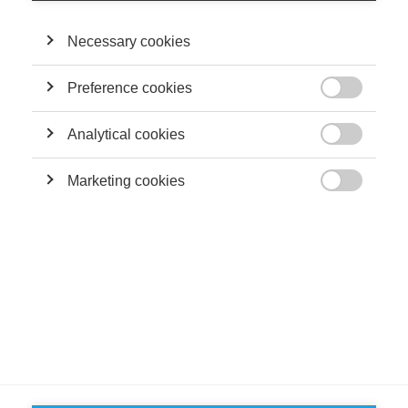
pratiques de consommation. Ghalia a présenté ses recherches
lors de plusieurs conférences académiques. Elle a également
publié des articles dans les médias et a discuté de ses
Necessary cookies
recherches à la radio et sur des podcasts.
Preference cookies

SA CONTRIBUTION
Analytical cookies

Podcasts
Marketing cookies
Des animaux mignons pour mieux se connecter

aux autres ?
SUIVEZ NOUS SUR LES RÉSEAUX
©
GROUP ESSEC 2026
Mentions légales
Contact
Accessibilité
PARTENAIRES
D'ESSEC