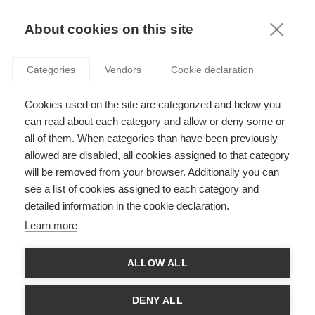
KNOWLEDGE
About cookies on this site
GHALIA SHAMAYLEH
Categories
Vendors
Cookie declaration
Cookies used on the site are categorized and below you
can read about each category and allow or deny some or
all of them. When categories than have been previously
allowed are disabled, all cookies assigned to that category
will be removed from your browser. Additionally you can
see a list of cookies assigned to each category and
Ghalia Shamayleh est professeure assistante au département
detailed information in the cookie declaration.
de marketing à l’ESSEC. Ghalia Shamayleh est titulaire d'un BSc
en économie avec une spécialisation en marketing de la
Learn more
Wharton School of Business, ainsi que d'un MSc et d'un
doctorat en marketing de la Concordia University. Ses
recherches portent sur les phénomènes de consommation
ALLOW ALL
digitale. Chercheuse dans le domaine des comportements des
consommateurs, elle étudie actuellement les réseaux affectifs
digitaux, l'expression de soi à travers le numérique, les services
DENY ALL
interpersonnels numérisés et les changements dans les