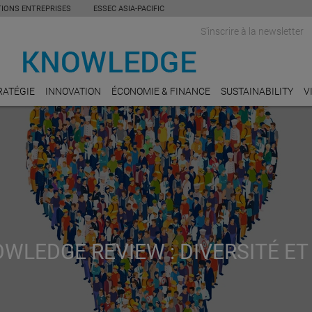
TIONS ENTREPRISES
ESSEC ASIA-PACIFIC
S'inscrire à la newsletter
RATÉGIE
INNOVATION
ÉCONOMIE & FINANCE
SUSTAINABILITY
V
WLEDGE REVIEW : DIVERSITÉ ET