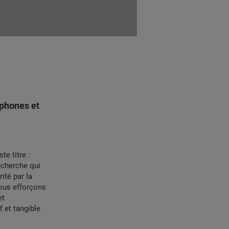
phones et
te titre :
recherche qui
ité par la
ous efforçons
et
 et tangible