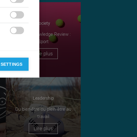


Society
ESSEC Knowledge Review :

Sport
Lire plus
 SETTINGS
Leadership
!
Du bien-être ou plein-être au
travail
Lire plus