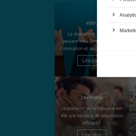
Analyti
VIDEO
Marketi
La diversité et l’inclusion
peuvent-elles être une source
d’innovation et de performance ?
Lire plus
Leadership
L’expression de la tristesse est-
elle une tactique de négociation
efficace?
Lire plus