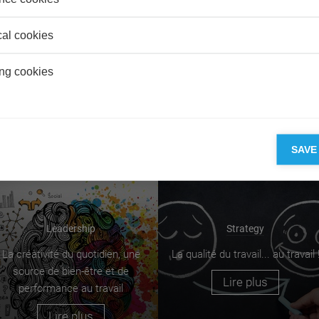
cal cookies
Society
Innovation
ng cookies
Diversité et publicité : tout le
ESSEC Knowledge Review:
monde y gagne
Entrepreneuriat et Innovation
Lire plus
Lire plus
SAVE
Leadership
Strategy
La créativité du quotidien, une
La qualité du travail... au travail 
source de bien-être et de
Lire plus
performance au travail
Lire plus