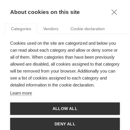
KNOWLEDGE
About cookies on this site
Categories
Vendors
Cookie declaration
Cookies used on the site are categorized and below you
can read about each category and allow or deny some or
SI LOIN ET POURTANT SI PROCHE
all of them. When categories than have been previously
allowed are disabled, all cookies assigned to that category
will be removed from your browser. Additionally you can
par
Anca Metiu
,
27.05.20
see a list of cookies assigned to each category and
detailed information in the cookie declaration.
Learn more
L’avenir est arrivé plus tôt que prévu. En moins d’une semaine
ALLOW ALL
(mais pas tous en même temps), les cadres du monde entier
ont emporté leurs équipements essentiels (leurs ordinateurs,
les livres, les dossiers), ont créé un espace de bureau chez
DENY ALL
eux, écrit « Occupé – AU TRAVAIL » sur une feuille de papier à