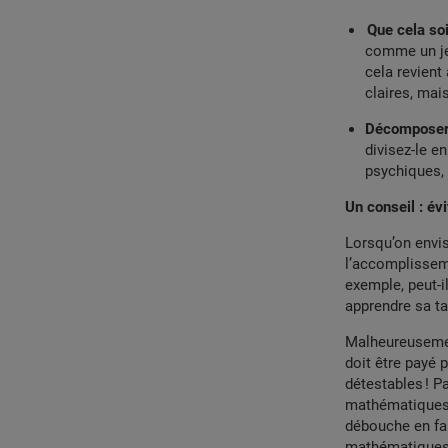
Que cela so
comme un jeu
cela revient
claires, mai
Décomposer
divisez-le e
psychiques, 
Un conseil : évi
Lorsqu’on envis
l’accomplissem
exemple, peut-i
apprendre sa ta
Malheureusemen
doit être payé 
détestables ! Pa
mathématiques.
débouche en fait
mathématiques