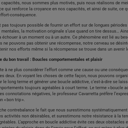
 capacités, nous sommes plus motivés, puis nous réalisons de mei
e qui renforce la croyance en nos capacités, et ainsi de suite, ce 
effort-conséquence.
st pas toujours possible de fournir un effort sur de longues périodes
mentales, la motivation originale s’use quand on tire dessus… Ainsi
va échouer à un moment ou à un autre. Ce phénomène est lié au beso
ous ne pouvons pas obtenir une récompense, notre cerveau se désint
nir nos efforts même si la récompense se trouve dans un avenir lo
re du bon travail : Boucles comportementales et plaisir
ste à ne plus considérer l’effort comme une cause ou une conséque
es deux. En voyant les choses de cette façon, nous pouvons organi
 le long terme et générer une boucle addictive, c’est-à-dire se laisse
portements toujours agréables à court terme. Le terme « boucle ad
es connotations négatives, le professeur Cavarretta préfère l’expre
n « bon trip ».
oche contrebalance le fait que nous surestimons systématiquement
 les activités non désirables, et surestimons notre résistance à la te
agréables. L’approche en boucle addictive évite ces deux obstacles 