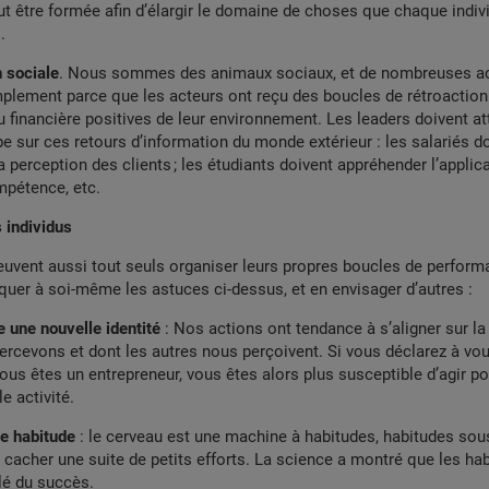
t être formée afin d’élargir le domaine de choses que chaque indiv
.
n sociale
. Nous sommes des animaux sociaux, et de nombreuses ac
plement parce que les acteurs ont reçu des boucles de rétroaction
u financière positives de leur environnement. Les leaders doivent atti
pe sur ces retours d’information du monde extérieur : les salariés do
a perception des clients ; les étudiants doivent appréhender l’applica
mpétence, etc.
 individus
euvent aussi tout seuls organiser leurs propres boucles de performan
liquer à soi-même les astuces ci-dessus, et en envisager d’autres :
e une nouvelle identité
: Nos actions ont tendance à s’aligner sur l
ercevons et dont les autres nous perçoivent. Si vous déclarez à v
ous êtes un entrepreneur, vous êtes alors plus susceptible d’agir p
e activité.
ne habitude
: le cerveau est une machine à habitudes, habitudes sou
cacher une suite de petits efforts. La science a montré que les ha
lé du succès.