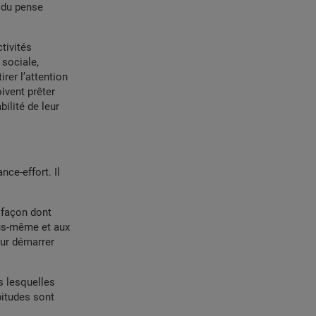
idu pense
tivités
 sociale,
rer l’attention
ivent prêter
bilité de leur
ce-effort. Il
a façon dont
ous-même et aux
our démarrer
s lesquelles
bitudes sont