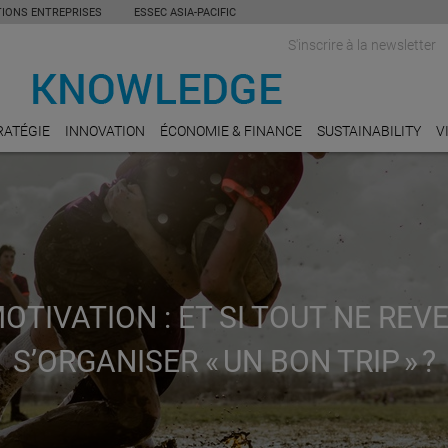
TIONS ENTREPRISES
ESSEC ASIA-PACIFIC
S'inscrire à la newsletter
RATÉGIE
INNOVATION
ÉCONOMIE & FINANCE
SUSTAINABILITY
V
OTIVATION : ET SI TOUT NE REV
S’ORGANISER « UN BON TRIP » ?