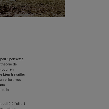
pair : pensez à
 théorie de
e pour en
e bien travailler
un effort, vos
ans
 et la
acité à l’effort
motivation