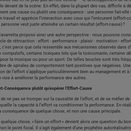
le devant de la scène. En effet, dans la plupart des cas, difficile à d
aiment une cause ou plutôt une conséquence : une personne fait-elle 
 travail et apprécie l’interaction avec ceux qui l’entourent (effort-
 personne veut juste atteindre un certain résultat (effort-cause) ?
avarretta propose ainsi une autre perspective : nous pouvons consid
le de rétroaction : effort - performance - plaisir - motivation - effor
r, c’est parce que cela ressemble aux mécanismes observés dans d
ompulsifs, certains toxiques tels que la toxicomanie, certains dé
pour la musique ou pour un sport. De telles boucles sont très fréqu
re de spirales de comportement tant positives que négatives. Une 
on de l’effort s’applique particulièrement bien au management et à 
 vise à améliorer la performance des autres.
ort-Conséquence plutôt qu’espérer l’Effort-Cause
 de ne pas se tromper sur la causalité de l’effort, et de se méfier d
quelle la capacité à l’effort va conditionner la performance. En réalit
a conséquence de quelque chose, et non une cause principale.
quelque chose, « faire un effort » devient alors une question du b
 non le point focal. Il s’agit également d’une prophétie autoréalisatr