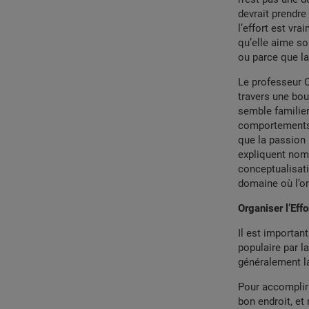
devrait prendre 
l’effort est vr
qu’elle aime son
ou parce que la
Le professeur C
travers une bouc
semble familie
comportements c
que la passion 
expliquent nomb
conceptualisati
domaine où l’on
Organiser l’Eff
Il est important
populaire par la
généralement l
Pour accomplir 
bon endroit, et