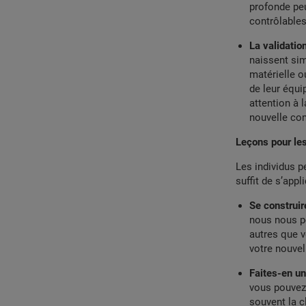
profonde peu
contrôlables
La validatio
naissent sim
matérielle o
de leur équi
attention à l
nouvelle co
Leçons pour les
Les individus p
suffit de s’app
Se construir
nous nous p
autres que v
votre nouvell
Faites-en u
vous pouvez 
souvent la c