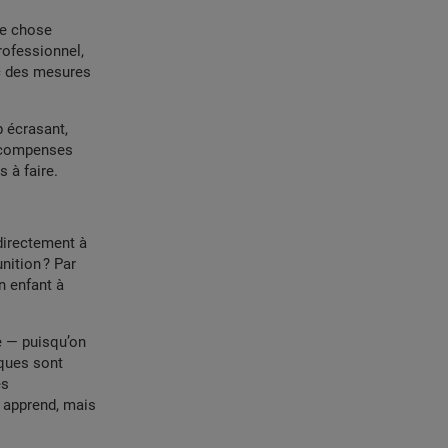
que chose
rofessionnel,
ec des mesures
p écrasant,
récompenses
s à faire.
directement à
ition ? Par
n enfant à
e — puisqu’on
iques sont
es
 apprend, mais