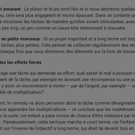
it amusant
: Le plaisir et le jeu sont liés et si nous abordons quel
, cela sera plus engageant et moins épuisant. Dans un contexte p
 à structurer les tâches de manière qu’elles soient stimulantes, av
s pas trop, un peu comme un casse-tête intéressant à résoudre.
 en petits morceaux
: Si un projet important et à long terme est tro
n tâches plus petites. Cela permet de collecter régulièrement des 
chaque fois que nous éliminons des éléments sur la liste de chose
tez les efforts forcés
age une tâche qui demande un effort, quel serait le mal à pousser 
ent de la tâche, par exemple en donnant une récompense ou une pun
l y avoir un inconvénient à inciter — par de l’argent, par exemple — u
ble de multiplication ?
t, le cerveau va alors percevoir alors la tâche comme désagréabl
pour apprendre les multiplications — et conclure que les mathémat
r la suite, cet enfant a juste moins de chance d’être intéressé par l
 Paradoxalement, cette tactique marche à court terme, car l’enfant
 sur l’inverse de l’objectif à long terme, qui était de devenir bon en
.