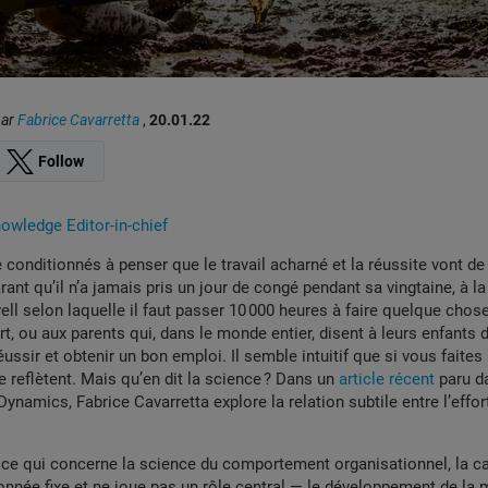
par
Fabrice Cavarretta
,
20.01.22
Follow
wledge Editor-in-chief
conditionnés à penser que le travail acharné et la réussite vont de 
rant qu’il n’a jamais pris un jour de congé pendant sa vingtaine, à la
l selon laquelle il faut passer 10 000 heures à faire quelque chos
t, ou aux parents qui, dans le monde entier, disent à leurs enfants d
éussir et obtenir un bon emploi. Il semble intuitif que si vous faites 
 reflètent. Mais qu’en dit la science ? Dans un
article récent
paru d
ynamics, Fabrice Cavarretta explore la relation subtile entre l’effort
 ce qui concerne la science du comportement organisationnel, la cap
onnée fixe et ne joue pas un rôle central — le développement de la 