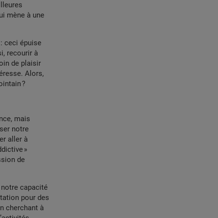
lleures
qui mène à une
 : ceci épuise
, recourir à
in de plaisir
éresse. Alors,
intain ?
nce, mais
ser notre
r aller à
dictive »
ssion de
 notre capacité
ntation pour des
en cherchant à