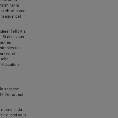
éterminer si
un effort parce
conséquence) ;
érer l’effort à
t. Si cela vous
’autres
sirables tels
entes, et
telle
l’éducation,
e la sagesse
é, l’effort est
on moment, du
ice : quand nous