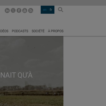
en
fr
IDÉOS
PODCASTS
SOCIÉTÉ
À PROPOS
ENAIT QU’À