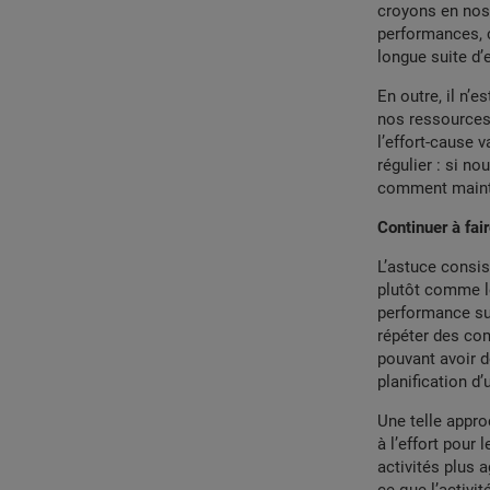
croyons en nos
performances, c
longue suite d’
En outre, il n’e
nos ressources 
l’effort-cause 
régulier : si n
comment mainte
Continuer à fai
L’astuce consi
plutôt comme l
performance sur
répéter des com
pouvant avoir d
planification d’u
Une telle appr
à l’effort pour
activités plus 