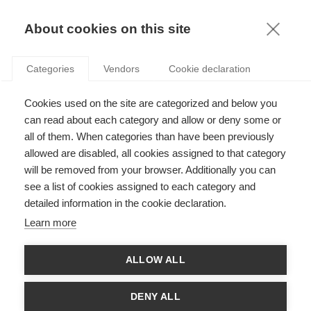
KNOWLEDGE
About cookies on this site
FABRICE CAVARRETTA
Categories
Vendors
Cookie declaration
Cookies used on the site are categorized and below you
can read about each category and allow or deny some or
all of them. When categories than have been previously
allowed are disabled, all cookies assigned to that category
will be removed from your browser. Additionally you can
see a list of cookies assigned to each category and
Fabrice Cavarretta est professeur de leadership et
detailed information in the cookie declaration.
d’entreprenariat à l’ESSEC. Coordinateur du séminaire doctoral
en Entreprenariat, il a développé plusieurs programmes
Learn more
d’intrapreneuriat en formation continue. Ses recherches
académiques portent sur la logique utilisée par les managers
pour développer de nouvelles entreprises, et sur l’application de
ALLOW ALL
l’intelligence artificielle à l’analyse des individus et
organisations. Le professeur Cavarretta a publié le livre Oui ! La
France est un paradis pour entrepreneurs (Plon, 2016) dans
DENY ALL
lequel il aborde la spécificité des écosystèmes entrepreneuriaux