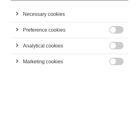
nationaux.
Necessary cookies
SA CONTRIBUTION
Preference cookies

Sustainability
Analytical cookies
Co-laborer sur notre rapport au monde

Marketing cookies

Leadership
Repenser le leadership : êtes-vous prêt à être
un leader serviteur ?
Leadership
Effort, motivation : et si tout ne revenait qu’à
s’organiser « un bon trip » ?