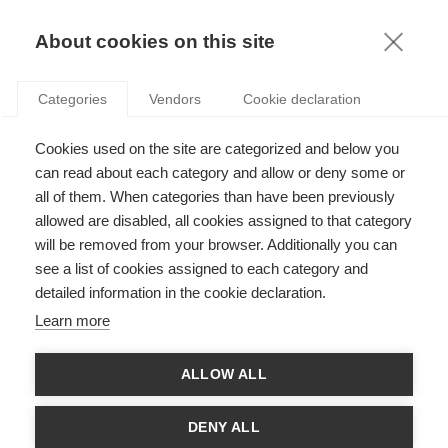
KNOWLEDGE
About cookies on this site
Categories
Vendors
Cookie declaration
QUAND ÇA NE FONCTIONNE PLUS : LE CÔTÉ
Cookies used on the site are categorized and below you
OBSCUR DE LA COLLABORATION DANS LES
can read about each category and allow or deny some or
RÉSEAUX RÉGIONAUX D’INNOVATION
all of them. When categories than have been previously
allowed are disabled, all cookies assigned to that category
will be removed from your browser. Additionally you can
par
Elisa Operti
,
15.12.21
see a list of cookies assigned to each category and
detailed information in the cookie declaration.
Learn more
Au cours de la dernière décennie, la région des Hauts-de-
ALLOW ALL
France a fait des efforts importants pour promouvoir la
collaboration entre les entrepreneurs locaux, les entreprises
privées et les universités. Par exemple,
PSA et Total
ont décidé
DENY ALL
d’investir dans une nouvelle usine de production de piles pour