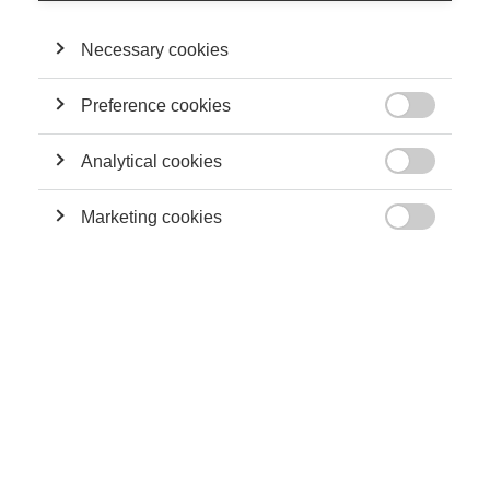
été financées par l'Agence Nationale de la Recherche (ANR), par
l'Initiative Paris Seine et par la Fondation Nationale Suisse
(FNS).
Necessary cookies
Preference cookies

SA CONTRIBUTION
Analytical cookies
Strategy

Choisissez vos amis judicieusement – et vos
Marketing cookies
ennemis encore plus

Innovation
Quand ça ne fonctionne plus : Le côté obscur de
la collaboration dans les réseaux régionaux
d’innovation
Economy & Finance