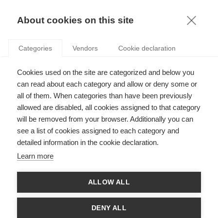
KNOWLEDGE
About cookies on this site
ELISA OPERTI
Categories
Vendors
Cookie declaration
Cookies used on the site are categorized and below you
can read about each category and allow or deny some or
all of them. When categories than have been previously
allowed are disabled, all cookies assigned to that category
will be removed from your browser. Additionally you can
see a list of cookies assigned to each category and
Elisa Operti donne des cours de stratégie et d'analyse des
detailed information in the cookie declaration.
réseaux dans divers programmes (MS, Executive, PhD). Ses
recherches portent sur la manière dont les réseaux sociaux
Learn more
affectent le comportement et l'innovation au niveau individuel,
organisationnel et régional. Elle s'intéresse particulièrement à
l'interaction des liens positifs et négatifs dans les réseaux
ALLOW ALL
sociaux, ainsi qu'aux processus de réseaux multiniveaux. Ses
recherches ont été publiées dans diverses revues académiques
(Academy of Management Journal, Organization Science,
DENY ALL
Strategic Management Journal, Journal of Management) et ont