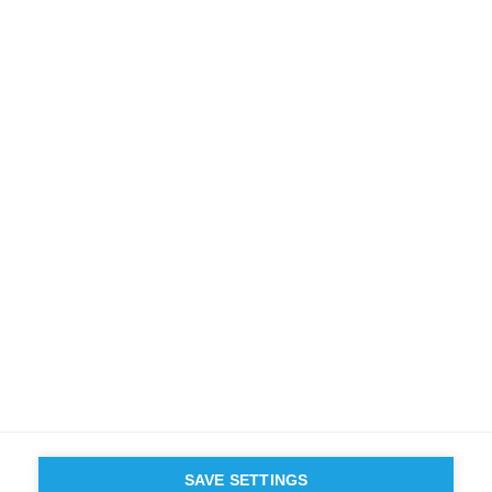
VIDEO
Remise des Prix de la Fondation ESSEC
Regarder la video
SUIVEZ NOUS SUR LES RÉSEAUX
©
GROUP ESSEC 2026
Mentions légales
Contact
Accessibilité
PARTENAIRES
D'ESSEC
SAVE SETTINGS