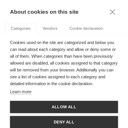
KNOWLEDGE
About cookies on this site
Categories
Vendors
Cookie declaration
Cookies used on the site are categorized and below you
LA TAXE SUR LE CARBONE CIBLE POLLUEURS, MAIS
can read about each category and allow or deny some or
QUI PAIE VRAIMENT ?
all of them. When categories than have been previously
allowed are disabled, all cookies assigned to that category
will be removed from your browser. Additionally you can
par
Olivier Fourcadet
,
03.12.13
see a list of cookies assigned to each category and
detailed information in the cookie declaration.
Follow
Learn more
En vue de calmer le mouvement de protestation face à
ALLOW ALL
l’augmentation des charges fiscales, le gouvernement de
François Hollande est en train de faire marche arrière – pour le
moment tout du moins – concernant son projet d’éco-taxe. De
DENY ALL
l’autre côté du globe, l’Australie prend quant à elle des