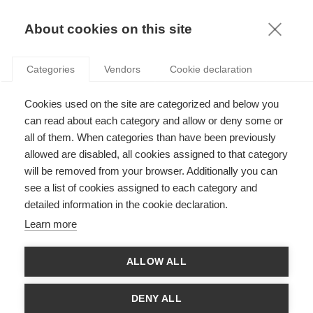
KNOWLEDGE
About cookies on this site
Categories
Vendors
Cookie declaration
Cookies used on the site are categorized and below you
COMPTABILITÉ, ÉCONOMIE NUMÉRIQUE ET
can read about each category and allow or deny some or
RECONNAISSANCE DES ACTIFS IMMATÉRIELS
all of them. When categories than have been previously
allowed are disabled, all cookies assigned to that category
will be removed from your browser. Additionally you can
par
Anne Jeny
,
12.06.18
see a list of cookies assigned to each category and
detailed information in the cookie declaration.
Follow
Learn more
Nous entendons toujours les mêmes choses, nous lisons plus
ALLOW ALL
ou moins les mêmes articles. La révolution numérique et la
dématérialisation de l'économie sont bel et bien en cours.
Pour Anne Jeny, Professeur de Comptabilité et Contrôle de
DENY ALL
Gestion, il est pertinent de se demander quel en est l’impact