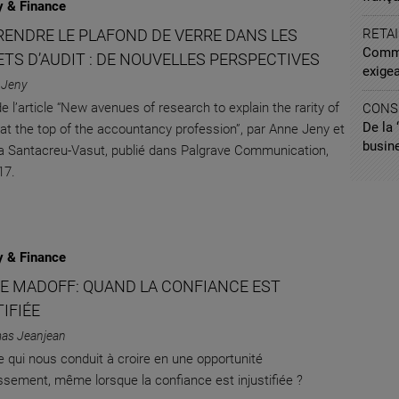
 & Finance
ENDRE LE PLAFOND DE VERRE DANS LES
RETAI
Commen
TS D’AUDIT : DE NOUVELLES PERSPECTIVES
exigea
 Jeny
de l’article “New avenues of research to explain the rarity of
CONS
De la 
at the top of the accountancy profession”, par Anne Jeny et
busin
a Santacreu-Vasut, publié dans Palgrave Communication,
17.
 & Finance
RE MADOFF: QUAND LA CONFIANCE EST
IFIÉE
as Jeanjean
e qui nous conduit à croire en une opportunité
issement, même lorsque la confiance est injustifiée ?