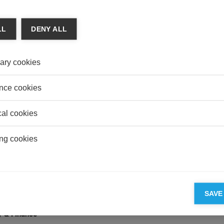
uditeurs spécialistes d’un secteur sont en mesure de
 des audits de meilleures qualités, comment mesurons-
LL
DENY ALL
 degré de spécialisation sectorielle ?
ary cookies
bility
nce cookies
 LES DISCOURS SUR LE DÉVELOPPEMENT
LE ONT-ILS UN IMPACT RÉEL SUR
cal cookies
IRONNEMENT ?
ng cookies
les Cho
des promesses, les entreprises aspirent-elles réellement à
leur conduit ?
SAVE
 & Finance