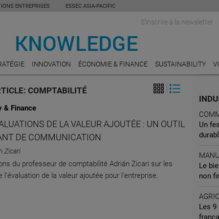
TIONS ENTREPRISES
ESSEC ASIA-PACIFIC
S'inscrire à la newsletter
RATÉGIE
INNOVATION
ÉCONOMIE & FINANCE
SUSTAINABILITY
V
RTICLE: COMPTABILITÉ
INDU
 & Finance
COMM
ALUATIONS DE LA VALEUR AJOUTÉE : UN OUTIL
Un fe
durab
ANT DE COMMUNICATION
n Zicari
MANU
ions du professeur de comptabilité Adrián Zicari sur les
Le bie
 l'évaluation de la valeur ajoutée pour l'entreprise.
non fi
AGRI
Les 9 
franç