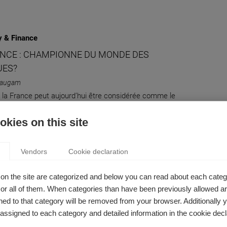
 & Finance
ANCE : CHAMPIONNE DU MONDE DES
ES?
Paugam
la France peut aujourd’hui être considérée comme le
 mondial des marques, elle est affectée par une tendance
kies on this site
 majeure : le déclin global des marques dans la valeur
ise.
Vendors
Cookie declaration
on the site are categorized and below you can read about each categ
 & Finance
r all of them. When categories than have been previously allowed are
NT LES AUDITEURS SPÉCIALISTES D’UN
ed to that category will be removed from your browser. Additionally 
UR ?
s assigned to each category and detailed information in the cookie decl
 Jeny