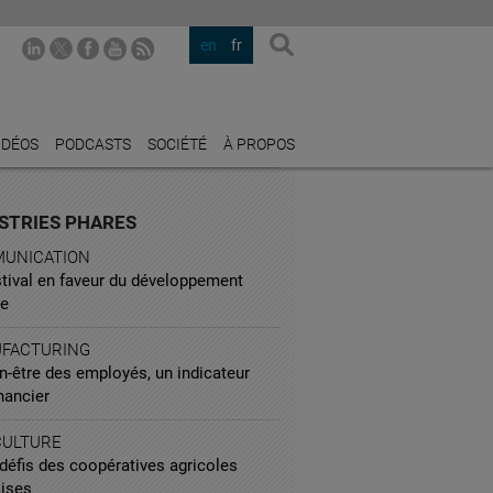
en
fr
IDÉOS
PODCASTS
SOCIÉTÉ
À PROPOS
STRIES PHARES
UNICATION
stival en faveur du développement
le
FACTURING
n-être des employés, un indicateur
nancier
CULTURE
défis des coopératives agricoles
aises