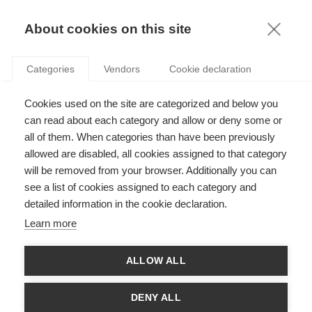
KNOWLEDGE
About cookies on this site
Categories
Vendors
Cookie declaration
RSE : LES DISCOURS SUR LE DÉVELOPPEMENT
Cookies used on the site are categorized and below you
DURABLE ONT-ILS UN IMPACT RÉEL SUR
can read about each category and allow or deny some or
L’ENVIRONNEMENT ?
all of them. When categories than have been previously
allowed are disabled, all cookies assigned to that category
will be removed from your browser. Additionally you can
par
Charles Cho
,
03.06.15
see a list of cookies assigned to each category and
detailed information in the cookie declaration.
Learn more
Aujourd'hui, les discours sur le « développement durable » sont
ALLOW ALL
partout, de la salle de réunion du conseil d’administration à la
scène mondiale. Le terme apparaît dans la plupart des
communiqués d'entreprise, dans les rapports trimestriels et
DENY ALL
annuels, et fait de plus en plus l'objet de rapports autonomes