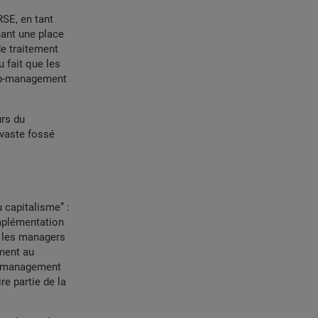
RSE, en tant
ant une place
e traitement
 fait que les
top-management
urs du
 vaste fossé
 capitalisme” :
implémentation
, les managers
ement au
le management
re partie de la