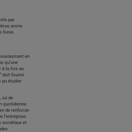
rits par
 Nous avons
 livres.
thousiasmant en
nsi qu’une
 à la fois au
” doit fournir
 pu étudier
, où de
on quotidienne.
en de renforcer
e l’entreprise.
fs sociétaux et
andes