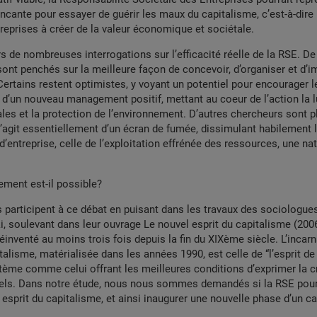
ncante pour essayer de guérir les maux du capitalisme, c’est-à-dire 
treprises à créer de la valeur économique et sociétale.
urs de nombreuses interrogations sur l’efficacité réelle de la RSE. 
ont penchés sur la meilleure façon de concevoir, d’organiser et d’
Certains restent optimistes, y voyant un potentiel pour encourager l
’un nouveau management positif, mettant au coeur de l’action la lu
ales et la protection de l’environnement. D’autres chercheurs sont p
s’agit essentiellement d’un écran de fumée, dissimulant habilement l
d’entreprise, celle de l’exploitation effrénée des ressources, une na
ment est-il possible?
participent à ce débat en puisant dans les travaux des sociologue
i, soulevant dans leur ouvrage
Le nouvel esprit du capitalisme
(2006
éinventé au moins trois fois depuis la fin du XIXème siècle. L’incarn
alisme, matérialisée dans les années 1990, est celle de “l’esprit de 
ystème comme celui offrant les meilleures conditions d’exprimer la cr
uels. Dans notre étude, nous nous sommes demandés si la RSE pourr
 esprit du capitalisme, et ainsi inaugurer une nouvelle phase d’un c