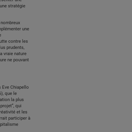
une stratégie
De nombreux
implémenter une
e
tte contre les
lus prudents,
a vraie nature
ture ne pouvant
s Eve Chiapello
), que le
ation la plus
projet”, qui
éativité et les
ait participer à
apitalisme