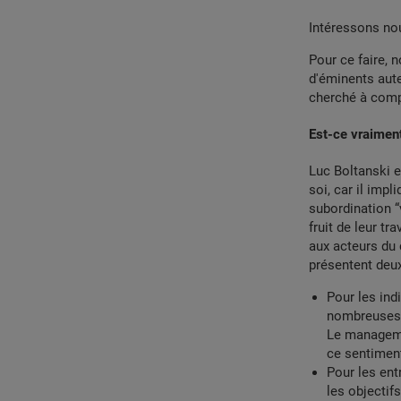
Intéressons nou
Pour ce faire, 
d'éminents aut
cherché à compr
Est-ce vraimen
Luc Boltanski e
soi, car il imp
subordination “
fruit de leur tr
aux acteurs du
présentent deu
Pour les indi
nombreuses v
Le managemen
ce sentiment
Pour les ent
les objectif