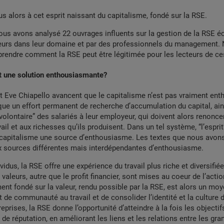
s alors à cet esprit naissant du capitalisme, fondé sur la RSE.
nous avons analysé 22 ouvrages influents sur la gestion de la RSE éc
eurs dans leur domaine et par des professionnels du management.
endre comment la RSE peut être légitimée pour les lecteurs de ces
t une solution enthousiasmante?
t Eve Chiapello avancent que le capitalisme n’est pas vraiment en
lique un effort permanent de recherche d’accumulation du capital, ai
volontaire” des salariés à leur employeur, qui doivent alors renoncer
avail et aux richesses qu’ils produisent. Dans un tel système, “l’esprit
 capitalisme une source d’enthousiasme. Les textes que nous avons
x sources différentes mais interdépendantes d’enthousiasme.
vidus, la RSE offre une expérience du travail plus riche et diversifiée
aleurs, autre que le profit financier, sont mises au coeur de l’acti
t fondé sur la valeur, rendu possible par la RSE, est alors un moy
 de communauté au travail et de consolider l’identité et la culture d
reprises, la RSE donne l’opportunité d’atteindre à la fois les objecti
s de réputation, en améliorant les liens et les relations entre les gr