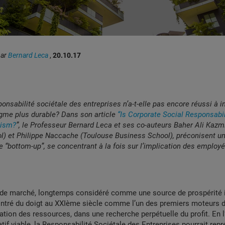
par
Bernard Leca
,
20.10.17
ponsabilité sociétale des entreprises n’a-t-elle pas encore réussi à i
gme plus durable? Dans son article
“Is Corporate Social Responsabi
lism?
”, le Professeur Bernard Leca et ses co-auteurs Baher Ali Kazm
l) et Philippe Naccache (Toulouse Business School), préconisent u
e “bottom-up”, se concentrant à la fois sur l’implication des employé
 de marché, longtemps considéré comme une source de prospérité il
ntré du doigt au XXIème siècle comme l’un des premiers moteurs de
tation des ressources, dans une recherche perpétuelle du profit. En 
tif viable, la Responsabilité Sociétale des Entreprises pourrait rep