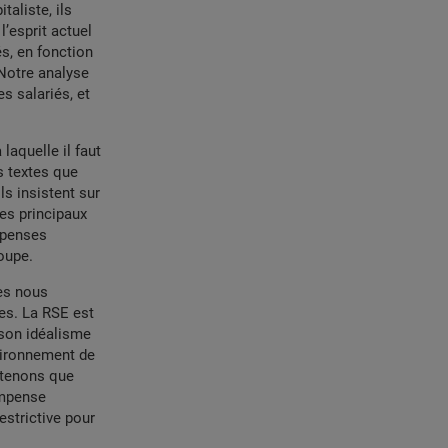
taliste, ils
’esprit actuel
és, en fonction
 Notre analyse
s salariés, et
laquelle il faut
s textes que
s insistent sur
les principaux
mpenses
oupe.
es nous
es. La RSE est
son idéalisme
nvironnement de
outenons que
ompense
strictive pour