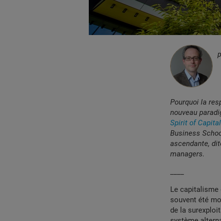
Pourquoi la res
nouveau paradi
Spirit of Capita
Business Schoo
ascendante, dit
managers.
____
Le capitalisme
souvent été mo
de la surexploi
système alterna