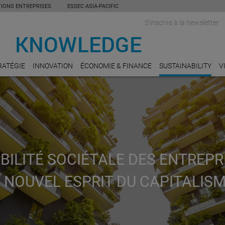
TIONS ENTREPRISES
ESSEC ASIA-PACIFIC
S'inscrire à la newsletter
RATÉGIE
INNOVATION
ÉCONOMIE & FINANCE
SUSTAINABILITY
V
ILITÉ SOCIÉTALE DES ENTREPRI
 NOUVEL ESPRIT DU CAPITALISM