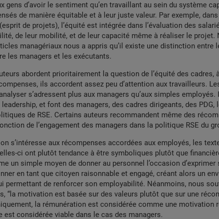
x gens d’avoir le sentiment qu’en travaillant au sein du système capi
sés de manière équitable et à leur juste valeur. Par exemple, dans l
esprit de projets), l’équité est intégrée dans l’évaluation des salari
lité, de leur mobilité, et de leur capacité même à réaliser le projet.
icles managériaux nous a appris qu’il existe une distinction entre le
e les managers et les exécutants.
uteurs abordent prioritairement la question de l’équité des cadres, à 
compenses, ils accordent assez peu d’attention aux travailleurs. Le
nalyser s’adressent plus aux managers qu’aux simples employés. Il
 leadership, et font des managers, des cadres dirigeants, des PDG, 
olitiques de RSE. Certains auteurs recommandent même des réco
 fonction de l’engagement des managers dans la politique RSE du gr
i on s’intéresse aux récompenses accordées aux employés, les text
lles-ci ont plutôt tendance à être symboliques plutôt que financièr
e un simple moyen de donner au personnel l’occasion d’exprimer 
onner en tant que citoyen raisonnable et engagé, créant alors un e
, lui permettant de renforcer son employabilité. Néanmoins, nous s
és, “la motivation est basée sur des valeurs plutôt que sur une réc
oniquement, la rémunération est considérée comme une motivation re
lle est considérée viable dans le cas des managers.