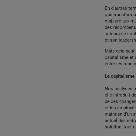
En d’autres ter
que transforma
majeure aux ma
des récompenses
auteurs se sont
et son leadersh
Mais cela peut 
capitalisme et 
entre les manag
Le capitalisme
Nos analyses mo
elle introduit 
de ces changeme
et les employés
maintien d’un 
actuel des entr
solution, tout 