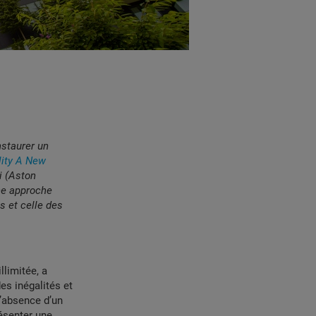
nstaurer un
lity A New
i (Aston
ne approche
s et celle des
limitée, a
s inégalités et
l’absence d’un
résenter une