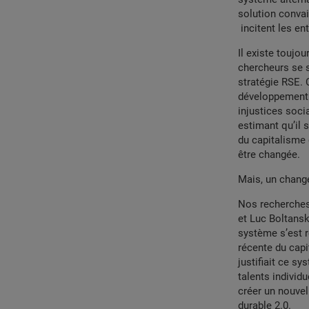
solution convai
incitent les en
Il existe toujo
chercheurs se s
stratégie RSE. 
développement d
injustices soci
estimant qu’il 
du capitalisme 
être changée.
Mais, un change
Nos recherches 
et Luc Boltansk
système s’est r
récente du capit
justifiait ce s
talents individ
créer un nouvel
durable 2.0.