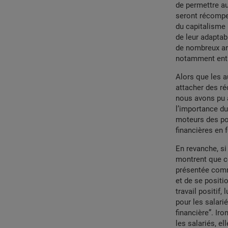
de permettre au
seront récompen
du capitalisme (
de leur adaptabi
de nombreux art
notamment entr
Alors que les a
attacher des ré
nous avons pu a
l’importance du
moteurs des p
financières en
En revanche, s
montrent que ce
présentée comm
et de se positi
travail positif
pour les salari
financière”. Ir
les salariés, e