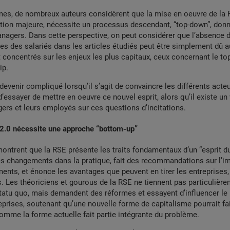
mes, de nombreux auteurs considèrent que la mise en oeuvre de la 
tion majeure, nécessite un processus descendant, “top-down”, donn
nagers. Dans cette perspective, on peut considérer que l’absence d
 des salariés dans les articles étudiés peut être simplement dû au
 concentrés sur les enjeux les plus capitaux, ceux concernant le 
ip.
devenir compliqué lorsqu’il s’agit de convaincre les différents acte
d’essayer de mettre en oeuvre ce nouvel esprit, alors qu’il existe un
ers et leurs employés sur ces questions d’incitations.
 2.0 nécessite une approche “bottom-up”
ntrent que la RSE présente les traits fondamentaux d’un “esprit du
des changements dans la pratique, fait des recommandations sur l’
nts, et énonce les avantages que peuvent en tirer les entreprises
. Les théoriciens et gourous de la RSE ne tiennent pas particulièr
statu quo, mais demandent des réformes et essayent d’influencer 
eprises, soutenant qu’une nouvelle forme de capitalisme pourrait fai
comme la forme actuelle fait partie intégrante du problème.