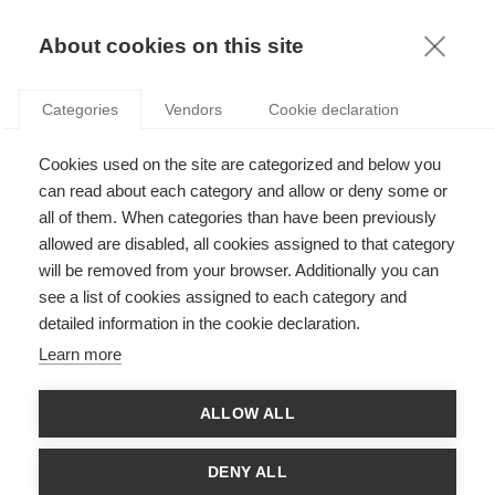
KNOWLEDGE
About cookies on this site
Categories
Vendors
Cookie declaration
QUELLES LEÇONS LES ENTREPRISES FAMILIALES
Cookies used on the site are categorized and below you
PEUVENT-ELLES TIRER DE L'INDUSTRIE DU LUXE ?
can read about each category and allow or deny some or
PARTIE1
all of them. When categories than have been previously
allowed are disabled, all cookies assigned to that category
will be removed from your browser. Additionally you can
par
Ashok Som
,
24.04.17
see a list of cookies assigned to each category and
detailed information in the cookie declaration.
Follow
Learn more
Malgré les bouleversements remarqués dans l'industrie du luxe
ALLOW ALL
au cours des vingt dernières années, les familles jouent encore
un rôle important dans l'innovation et la gestion de marque.
Dans la première partie de cet article,
Ashok Som
, professeur
DENY ALL
de Global Strategy à l’ESSEC Business School et co-directeur