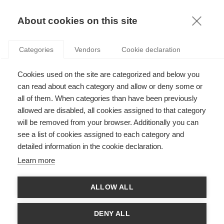
KNOWLEDGE
About cookies on this site
Categories
Vendors
Cookie declaration
Cookies used on the site are categorized and below you
SUR KOJÈVE, L'EUROPE ET LE RÔLE D'ESSEC
can read about each category and allow or deny some or
BUSINESS SCHOOL
all of them. When categories than have been previously
allowed are disabled, all cookies assigned to that category
will be removed from your browser. Additionally you can
par
Laurent Bibard
,
10.10.18
see a list of cookies assigned to each category and
detailed information in the cookie declaration.
Learn more
Les 7 et 8 juin derniers, le Professeur de management et de
ALLOW ALL
philosophie Laurent Bibard s’est rendu à une conférence au
Parlement européen dédié au philosophe Alexandre Kojève
(1902-1968). Le Centre de recherche de l’ESSEC a participé à
DENY ALL
l’organisation de l’événement, dont l’ESSEC Business School