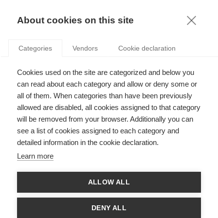
KNOWLEDGE
About cookies on this site
Categories
Vendors
Cookie declaration
QUEL EST L’IMPACT DES POLITIQUES DE LUTTE
Cookies used on the site are categorized and below you
CONTRE LA DISCRIMINATION SUR
can read about each category and allow or deny some or
L’ENTREPRENEURIAT ?
all of them. When categories than have been previously
allowed are disabled, all cookies assigned to that category
will be removed from your browser. Additionally you can
par
Raffaele Conti
,
15.11.21
see a list of cookies assigned to each category and
detailed information in the cookie declaration.
Learn more
Avec
ESSEC Knowledge Editor-in-chief
ALLOW ALL
N’avons-nous pas tous rêvé d’être notre propre patron à un
moment ou à un autre ? Les entrepreneurs font de ce rêve une
DENY ALL
réalité, en se mettant à leur compte pour fonder une entreprise