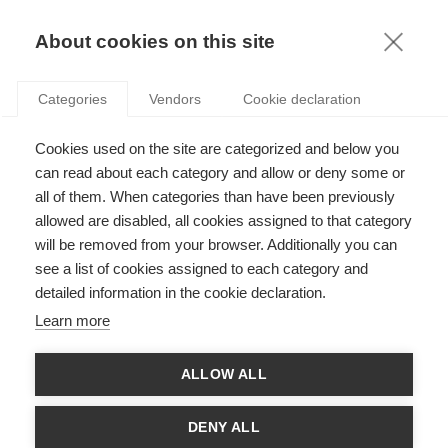
KNOWLEDGE
About cookies on this site
Categories
Vendors
Cookie declaration
Cookies used on the site are categorized and below you
LE LOBBYING, L’OPINION PUBLIQUE ET LA MONTÉE
can read about each category and allow or deny some or
DE LA DÉMOCRATIE DIGITALE
all of them. When categories than have been previously
allowed are disabled, all cookies assigned to that category
will be removed from your browser. Additionally you can
par
Viviane De Beaufort
,
24.10.13
see a list of cookies assigned to each category and
detailed information in the cookie declaration.
Learn more
Les histoires qui ont fait la une ces dernières semaines
ALLOW ALL
relatent par exemple la pression exercée par Philip Morris sur
le Parlement européen dans le cadre de l’examen de la
directive européenne anti-tabac, qui visait notamment à
DENY ALL
interdire l’utilisation d’arôme forts suspectés d’inciter les