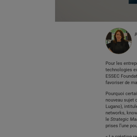
Pour les entrep
technologies ex
ESSEC Foundati
favoriser de ma
Pourquoi certai
nouveau sujet d
Lugano), intitu
networks, knowl
le
Strategic M
prises l’une pou
« La création r