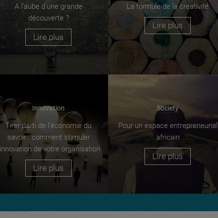
A l’aube d’une grande
La formule de la créativité
découverte ?
Lire plus
Lire plus
Innovation
Society
Tirer parti de l'économie du
Pour un espace entrepreneurial
savoir : comment stimuler
africain
'innovation de votre organisation
Lire plus
Lire plus