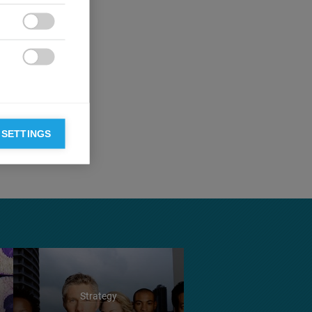
rme que, même
’amélioration

sir dans la

ks, knowledge,
gic
 SETTINGS
Strategy