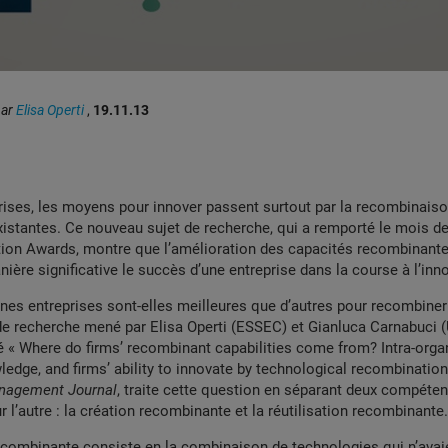
par
Elisa Operti
,
19.11.13
rises, les moyens pour innover passent surtout par la recombinais
istantes. Ce nouveau sujet de recherche, qui a remporté le mois der
on Awards, montre que l’amélioration des capacités recombinante
nière significative le succès d’une entreprise dans la course à l’inn
nes entreprises sont-elles meilleures que d’autres pour recombiner
e recherche mené par Elisa Operti (ESSEC) et Gianluca Carnabuci (
lé « Where do firms’ recombinant capabilities come from? Intra-orga
edge, and firms’ ability to innovate by technological recombination
anagement Journal
, traite cette question en séparant deux compéte
r l’autre : la création recombinante et la réutilisation recombinante.
ecombinante consiste en la combinaison de technologies qui n’avai