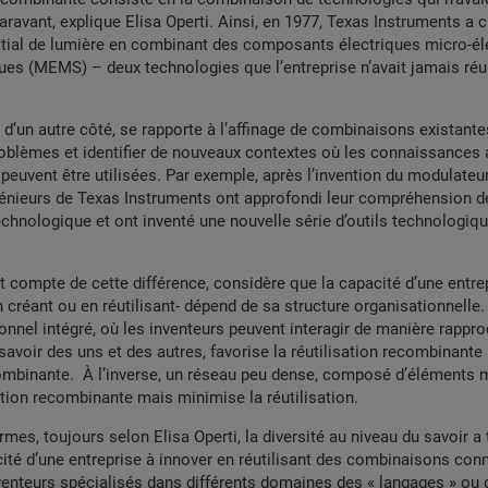
avant, explique Elisa Operti. Ainsi, en 1977, Texas Instruments a c
tial de lumière en combinant des composants électriques micro-él
es (MEMS) – deux technologies que l’entreprise n’avait jamais réu
n, d’un autre côté, se rapporte à l’affinage de combinaisons existant
oblèmes et identifier de nouveaux contextes où les connaissances
uvent être utilisées. Par exemple, après l’invention du modulateur
génieurs de Texas Instruments ont approfondi leur compréhension d
hnologique et ont inventé une nouvelle série d’outils technologiq
ent compte de cette différence, considère que la capacité d’une entre
créant ou en réutilisant- dépend de sa structure organisationnelle
ionnel intégré, où les inventeurs peuvent interagir de manière rappr
savoir des uns et des autres, favorise la réutilisation recombinant
ombinante. À l’inverse, un réseau peu dense, composé d’éléments m
ation recombinante mais minimise la réutilisation.
ermes, toujours selon Elisa Operti, la diversité au niveau du savoir a
cité d’une entreprise à innover en réutilisant des combinaisons conn
enteurs spécialisés dans différents domaines des « langages » ou