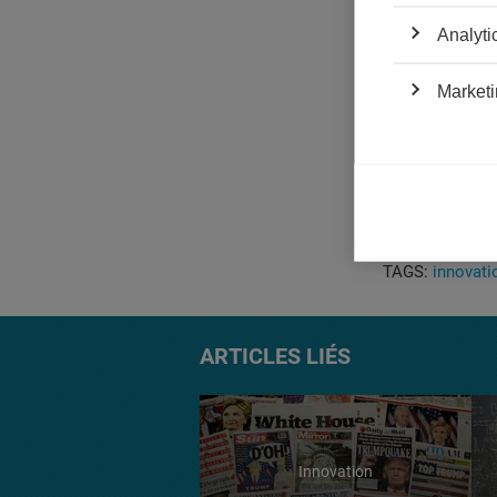
réseau autour d
Analyti
s’il peut être 
des capacités r
course à l’inno
Marketi
Pour approfo
"
Where do firms
and firms’ abil
Management Jo
TAGS:
innovati
ARTICLES LIÉS
Innovation