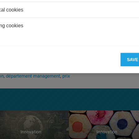
’eux. Cet exemple illustre les conclusions de cette étude et confi
cal cookies
difficile ou coûteux en temps de changer les structures informelles, l
ecombinantes peut aider de manière significative l’entreprise à réus
vation.
ng cookies
ndir:
’ recombinant capabilities come from? Intra-organizational networ
ity to innovate by technological recombination
», paru dans le
Strate
SAVE
urnal.
on
département management
prix
Innovation
Innovation