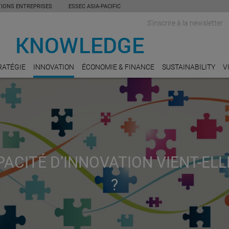
TIONS ENTREPRISES
ESSEC ASIA-PACIFIC
S'inscrire à la newsletter
RATÉGIE
INNOVATION
ÉCONOMIE & FINANCE
SUSTAINABILITY
V
PACITÉ D’INNOVATION VIENT-EL
?