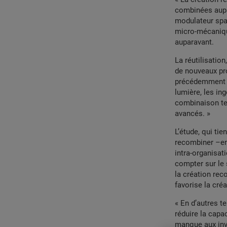
combinées aupar
modulateur spa
micro-mécaniqu
auparavant.
La réutilisatio
de nouveaux pr
précédemment pe
lumière, les in
combinaison tec
avancés. »
L’étude, qui ti
recombiner –en 
intra-organisat
compter sur le 
la création rec
favorise la cré
« En d’autres t
réduire la capa
manque aux inv