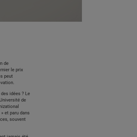
on de
nier le prix
s peut
ovation.
 des idées ? Le
Université de
nizational
 » et paru dans
nces, souvent
ent jamais été