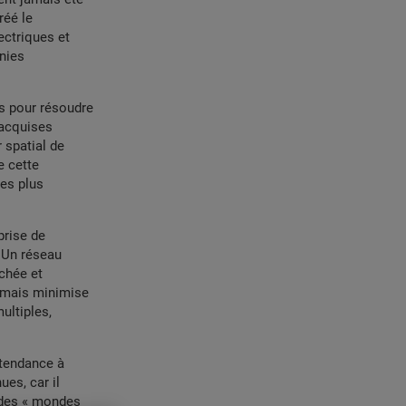
réé le
ectriques et
nies
es pour résoudre
 acquises
 spatial de
e cette
ues plus
prise de
. Un réseau
ochée et
e mais minimise
ultiples,
 tendance à
ues, car il
 des « mondes