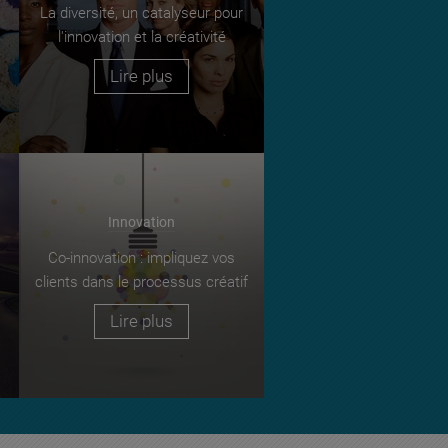
La diversité, un catalyseur pour
l'innovation et la créativité
Lire plus
Innovation
Co-innovation : impliquez vos
clients dans le processus créatif
Lire plus