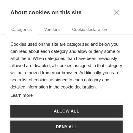
KNOWLEDGE
About cookies on this site
Categories
Vendors
Cookie declaration
LES DÉSÉQUILIBRES FINANCIERS CROISSANTS DE
Cookies used on the site are categorized and below you
LA ZONE EURO : RECONSTRUIRE DANS UNE
can read about each category and allow or deny some or
PÉRIODE INSTABLE
all of them. When categories than have been previously
allowed are disabled, all cookies assigned to that category
will be removed from your browser. Additionally you can
par
Radu Vranceanu
,
28.10.16
see a list of cookies assigned to each category and
detailed information in the cookie declaration.
Learn more
Radu Vranceanu, Professeur et Directeur du
ALLOW ALL
Département d’Economie de l’ESSEC Business School,
se penche sur l’impact durable de la dernière crise
financière mondiale sur la zone Euro et évalue les
DENY ALL
stratégies mises en place pour redresser la situation