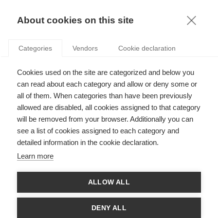
KNOWLEDGE
About cookies on this site
Categories
Vendors
Cookie declaration
Cookies used on the site are categorized and below you
EST-CE QUE LA CRISE VA INCITER L’UNION
can read about each category and allow or deny some or
EUROPÉENNE À DEVENIR PLUS FÉDÉRALE ?
all of them. When categories than have been previously
allowed are disabled, all cookies assigned to that category
will be removed from your browser. Additionally you can
par
André Fourçans
,
24.07.12
see a list of cookies assigned to each category and
detailed information in the cookie declaration.
Learn more
André Fourçans
, professeur éminent à l’ESSEC, économiste
ALLOW ALL
réputé et ancien député au Parlement européen (de 1986 à
1999) nous donne son point de vue.
DENY ALL
Est-ce que la zone euro est aujourd’hui à la croisée