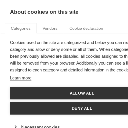
KNOWLEDGE
About cookies on this site
Categories
Vendors
Cookie declaration
Cookies used on the site are categorized and below you can re
L'INNOVATION RESPONSABLE POUR RÉPONDRE AUX
category and allow or deny some or all of them. When categori
ENJEUX DE DÉVELOPPEMENT DURABLE
been previously allowed are disabled, all cookies assigned to t
will be removed from your browser. Additionally you can see a li
assigned to each category and detailed information in the cookie
par
Xavier Pavie
,
12.12.18
Learn more
Follow
ALLOW ALL
Xavier Pavie enseigne l’innovation à l’ESSEC. Il est
Directeur académique du Master in Management à
DENY ALL
Singapour et Directeur du Centre I-magination.
Dans cet entretien, il insiste sur l’importance des
innovations responsables qu’il considère comme
Necessary cookies