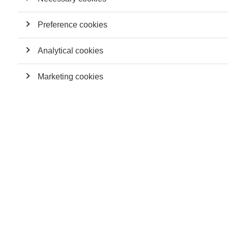
essentielles.
Preference cookies
−−−
Analytical cookies
Marketing cookies
V.G. :
Nous faisons face aujourd’hui à de nombreuses
innovations disruptives et à leurs initiateurs. Un des exemples