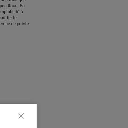
peu floue. En
omptabilité à
pporter le
erche de pointe