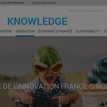
TIONS ENTREPRISES
ESSEC ASIA-PACIFIC
S'inscrire à la newsletter
RATÉGIE
INNOVATION
ÉCONOMIE & FINANCE
SUSTAINABILITY
V
 DE L'INNOVATION FRANCE-SIN