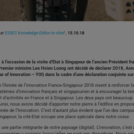
par
ESSEC Knowledge Editor-in-chief
,
15.10.18
à l’occasion de la visite d’Etat à Singapour de l’ancien Président fr
 Premier ministre Lee Hsien Loong ont décidé de déclarer 2018, Ann
ar of Innovation – YOI) dans le cadre d’une déclaration conjointe sur 
e l’Année de l’innovation France-Singapour 2018 visent à renforcer l
stèmes d’innovation français et singapourien et à encourager la te
 d’activités en France et à Singapour. Les deux pays ont beaucoup
 Ainsi, nous avons décidé d’apporter notre pierre à l’édifice en propo
nnée de l’Innovation. C’est d’autant plus évident que l’un des camp
Singapour; la cité-Etat occupe une place spéciale dans notre coeur.
 une partie intégrante de notre paysage (digital). L’innovation, c’est
conomies y compris lorsqu’elles ne sont pas disruptives. Nous sa