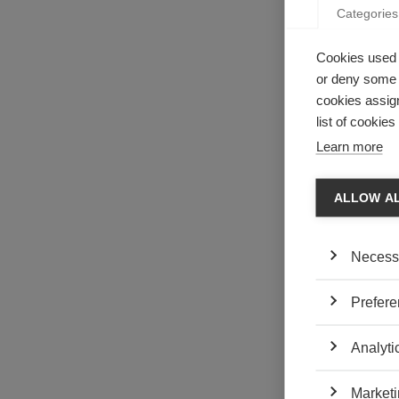
Categories
Cookies used 
or deny some o
cookies assign
list of cookie
Learn more
ALLOW A
Necess
Prefere
Analyti
Marketi