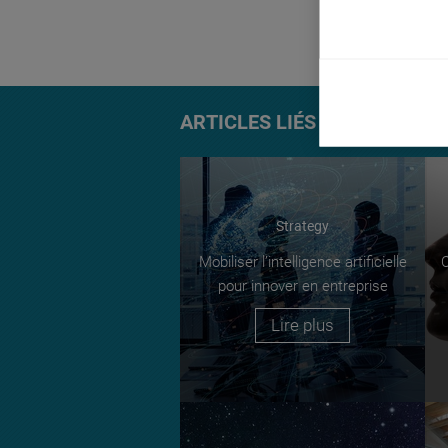
TAGS:
innovati
ARTICLES LIÉS
Strategy
Mobiliser l’intelligence artificielle
C
pour innover en entreprise
Lire plus