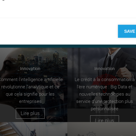
on
opinion
expertise
recherche
année de l'innovation
SAVE
Innovation
Innovation
omment l’intelligence artificielle
Le crédit à la consommation à
révolutionne l’analytique et ce
l’ère numérique : Big Data et
que cela signifie pour les
nouvelles technologies au
entreprises
service d’une protection plus
personnalisée
Lire plus
Lire plus