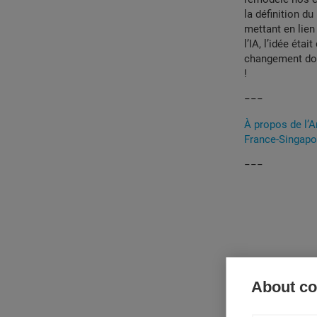
la définition d
mettant en lien
l’IA, l’idée éta
changement dont
!
−−−
À propos de l’A
France-Singapor
−−−
About coo