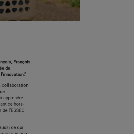
ançais, François
ée de
l’innovation.”
a collaboration
nue
 à apprendre
sant ce hors-
us de l’ESSEC
 aussi ce qui
vons tous que