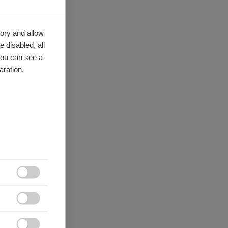
ory and allow
 disabled, all
you can see a
aration.

