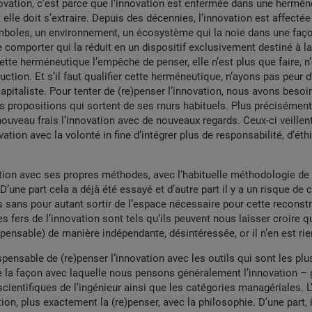
novation, c’est parce que l’innovation est enfermée dans une hermé
 elle doit s’extraire. Depuis des décennies, l’innovation est affectée
mboles, un environnement, un écosystème qui la noie dans une faço
 comporter qui la réduit en un dispositif exclusivement destiné à l
te herméneutique l’empêche de penser, elle n’est plus que faire, n’
uction. Et s’il faut qualifier cette herméneutique, n’ayons pas peur d
apitaliste. Pour tenter de (re)penser l’innovation, nous avons besoi
s propositions qui sortent de ses murs habituels. Plus précisémen
ouveau frais l’innovation avec de nouveaux regards. Ceux-ci veillen
vation avec la volonté in fine d’intégrer plus de responsabilité, d’éth
tion avec ses propres méthodes, avec l’habituelle méthodologie de
 D’une part cela a déjà été essayé et d’autre part il y a un risque de
sans pour autant sortir de l’espace nécessaire pour cette reconstr
s fers de l’innovation sont tels qu’ils peuvent nous laisser croire qu
pensable) de manière indépendante, désintéressée, or il n’en est rie
ispensable de (re)penser l’innovation avec les outils qui sont les plu
e la façon avec laquelle nous pensons généralement l’innovation –
scientifiques de l’ingénieur ainsi que les catégories managériales. L
ion, plus exactement la (re)penser, avec la philosophie. D’une part, i