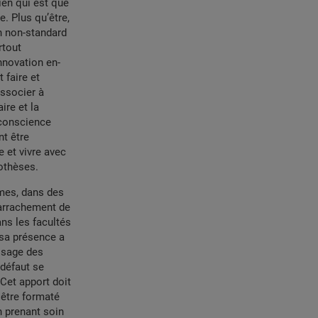
ien qui est que
. Plus qu’être,
on non-standard
rtout
nnovation en-
 faire et
associer à
ire et la
c conscience
nt être
e et vivre avec
othèses.
rmes, dans des
l’arrachement de
ans les facultés
sa présence a
ssage des
 défaut se
Cet apport doit
 être formaté
 prenant soin