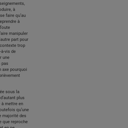
enseignements,
duire, à
se faire qu’au
reprendre à
 Toute
faire manipuler
’autre part pour
contexte trop
-à-vis de
r une
n pas
n axe pourquoi
 brièvement
vée sous la
 d’autant plus
 à mettre en
outefois qu’une
e majorité des
ce que reproche
et en ne