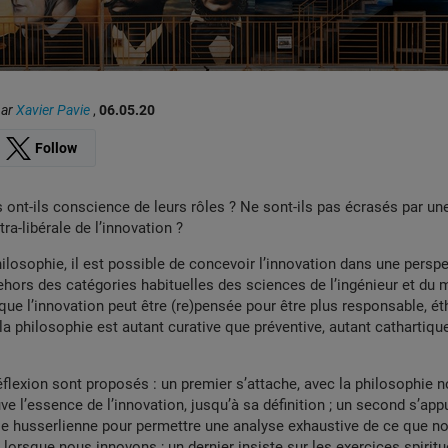
par
Xavier Pavie
,
06.05.20
Follow
 ont-ils conscience de leurs rôles ? Ne sont-ils pas écrasés par un
ltra-libérale de l’innovation ?
philosophie, il est possible de concevoir l’innovation dans une persp
dehors des catégories habituelles des sciences de l’ingénieur et d
 que l’innovation peut être (re)pensée pour être plus responsable, ét
la philosophie est autant curative que préventive, autant cathartiqu
éflexion sont proposés : un premier s’attache, avec la philosophie n
ve l’essence de l’innovation, jusqu’à sa définition ; un second s’appu
 husserlienne pour permettre une analyse exhaustive de ce que n
orsque nous innovons ; un dernier insiste sur les exercices spiritu