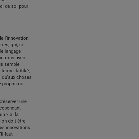
ci de soi pour
e l’innovation
xes, qui, si
le langage
ontrons avec
ous semble
terme, kritikē,
es qu’aux choses
re propos où
 préserver une
 cependant
in ? Si la
ion doit être
 les innovations
il faut