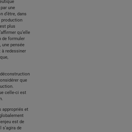
neutique
 par une
n d’être, dans
a production
est plus
’affirmer qu’elle
n de formuler
t, une pensée
t à redessiner
ique,
 déconstruction
 considérer que
uction.
e celle-ci est
n.
s appropriés et
 globalement
’enjeu est de
l s’agira de