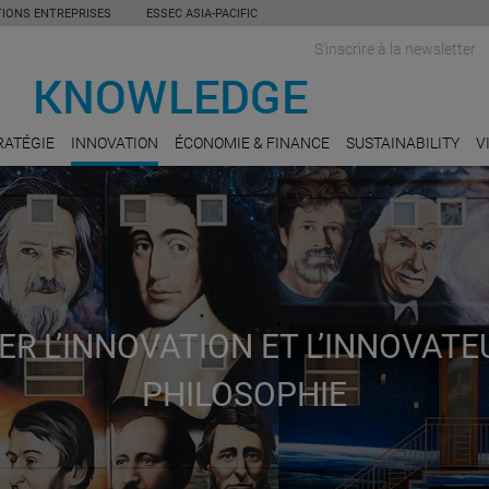
TIONS ENTREPRISES
ESSEC ASIA-PACIFIC
S'inscrire à la newsletter
RATÉGIE
INNOVATION
ÉCONOMIE & FINANCE
SUSTAINABILITY
V
ER L’INNOVATION ET L’INNOVATE
PHILOSOPHIE