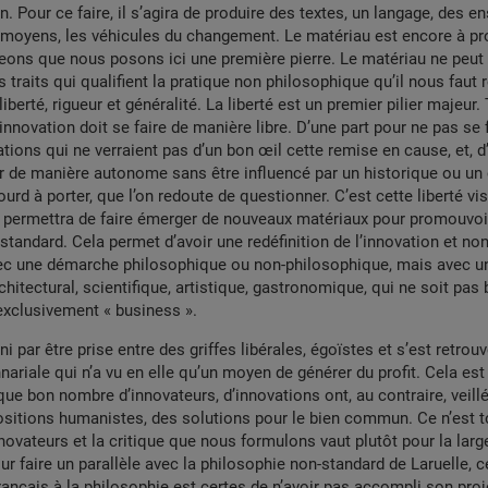
 Pour ce faire, il s’agira de produire des textes, un langage, des 
s moyens, les véhicules du changement. Le matériau est encore à pro
eons que nous posons ici une première pierre. Le matériau ne peut 
s traits qui qualifient la pratique non philosophique qu’il nous faut 
iberté, rigueur et généralité. La liberté est un premier pilier majeur.
’innovation doit se faire de manière libre. D’une part pour ne pas se 
ations qui ne verraient pas d’un bon œil cette remise en cause, et, d
r de manière autonome sans être influencé par un historique ou un 
ourd à porter, que l’on redoute de questionner. C’est cette liberté vis
ui permettra de faire émerger de nouveaux matériaux pour promouvoi
standard. Cela permet d’avoir une redéfinition de l’innovation et no
c une démarche philosophique ou non-philosophique, mais avec u
chitectural, scientifique, artistique, gastronomique, qui ne soit pas
exclusivement « business ».
ini par être prise entre des griffes libérales, égoïstes et s’est retrou
nariale qui n’a vu en elle qu’un moyen de générer du profit. Cela est
 bon nombre d’innovateurs, d’innovations ont, au contraire, veillé
sitions humanistes, des solutions pour le bien commun. Ce n’est t
novateurs et la critique que nous formulons vaut plutôt pour la larg
ur faire un parallèle avec la philosophie non-standard de Laruelle, 
rançais à la philosophie est certes de n’avoir pas accompli son proj