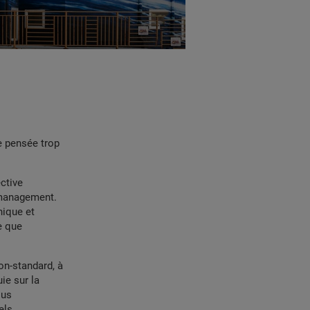
e pensée trop
ective
u management.
hique et
e que
on-standard, à
ie sur la
ous
els