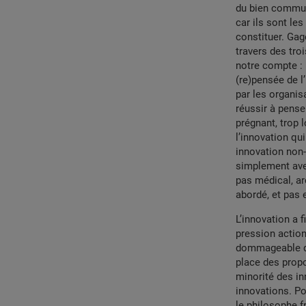
du bien commun.
car ils sont le
constituer. Gag
travers des troi
notre compte : l
(re)pensée de l
par les organis
réussir à pense
prégnant, trop l
l’innovation q
innovation non-
simplement ave
pas médical, ar
abordé, et pas 
L’innovation a f
pression action
dommageable que
place des propo
minorité des in
innovations. Po
le philosophe f