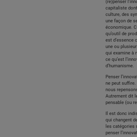
(re)penser l’in
capitaliste dont
culture, des sy
une façon de se
économique. Cet
qu’outil de prod
est d’essence c
une ou plusieur
qui examine à n
ce qu’est l’inno
d’humanisme.
Penser l’innova
ne peut suffire.
nous repensons 
Autrement dit le
pensable (ou re
Il est donc ind
qui changent d
les catégories 
penser l’innovat