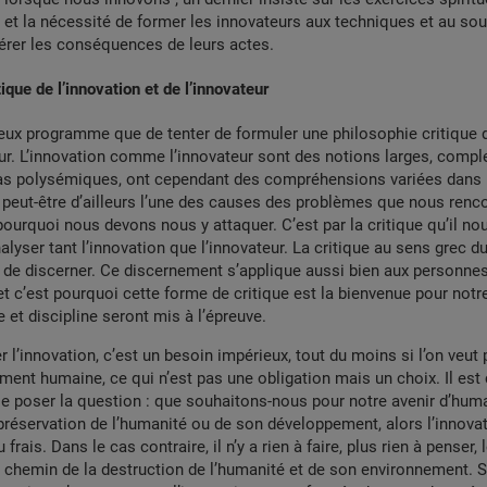
et la nécessité de former les innovateurs aux techniques et au sou
dérer les conséquences de leurs actes.
ique de l’innovation et de l’innovateur
eux programme que de tenter de formuler une philosophie critique d
eur. L’innovation comme l’innovateur sont des notions larges, comple
pas polysémiques, ont cependant des compréhensions variées dans 
peut-être d’ailleurs l’une des causes des problèmes que nous renc
 pourquoi nous devons nous y attaquer. C’est par la critique qu’il n
lyser tant l’innovation que l’innovateur. La critique au sens grec du 
art de discerner. Ce discernement s’applique aussi bien aux personn
et c’est pourquoi cette forme de critique est la bienvenue pour not
e et discipline seront mis à l’épreuve.
er l’innovation, c’est un besoin impérieux, tout du moins si l’on veut
ment humaine, ce qui n’est pas une obligation mais un choix. Il est
se poser la question : que souhaitons-nous pour notre avenir d’huma
préservation de l’humanité ou de son développement, alors l’innovat
frais. Dans le cas contraire, il n’y a rien à faire, plus rien à penser,
 chemin de la destruction de l’humanité et de son environnement. S’