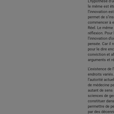
L’hypothèse d’u
le même est êtr
l’innovation es
permet de s’ins
commencer à ent
Réel. Le même p
réflexion. Pour 
l’innovation d’o
pensée. Car il 
pour le dire en
conviction et a
arguments et r
L’existence de 
endroits variés.
l’autorité actu
de médecine pa
autant de sens
sciences de ges
constituer dan
permettre de pe
par des décenn