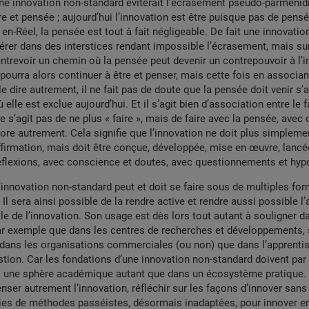
ne innovation non-standard éviterait l’écrasement pseudo-parménid
e et pensée ; aujourd’hui l’innovation est être puisque pas de pensée
t en-Réel, la pensée est tout à fait négligeable. De fait une innovati
érer dans des interstices rendant impossible l’écrasement, mais su
revoir un chemin où la pensée peut devenir un contrepouvoir à l’i
ourra alors continuer à être et penser, mais cette fois en associant
le dire autrement, il ne fait pas de doute que la pensée doit venir s’
ù elle est exclue aujourd’hui. Et il s’agit bien d’association entre le fa
ne s’agit pas de ne plus « faire », mais de faire avec la pensée, ave
core autrement. Cela signifie que l’innovation ne doit plus simpleme
ffirmation, mais doit être conçue, développée, mise en œuvre, lancé
éflexions, avec conscience et doutes, avec questionnements et hyp
l’innovation non-standard peut et doit se faire sous de multiples fo
 Il sera ainsi possible de la rendre active et rendre aussi possible 
elle de l’innovation. Son usage est dès lors tout autant à souligner d
r exemple que dans les centres de recherches et développements, 
 dans les organisations commerciales (ou non) que dans l’apprenti
tion. Car les fondations d’une innovation non-standard doivent par
s une sphère académique autant que dans un écosystème pratique. 
nser autrement l’innovation, réfléchir sur les façons d’innover sans
ies de méthodes passéistes, désormais inadaptées, pour innover en