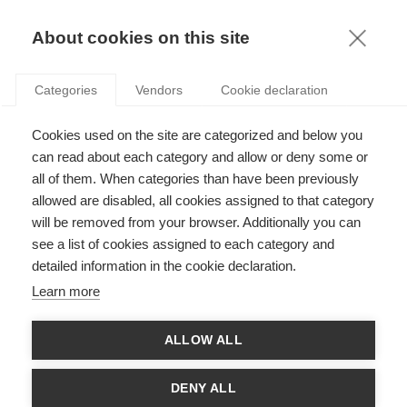
KNOWLEDGE
About cookies on this site
Categories
Vendors
Cookie declaration
Cookies used on the site are categorized and below you
LA CHINE A UN BESOIN URGENT
can read about each category and allow or deny some or
D’ENTREPRENEURS RESPONSABLES
all of them. When categories than have been previously
allowed are disabled, all cookies assigned to that category
will be removed from your browser. Additionally you can
par
Hamid Bouchikhi
,
17.01.17
see a list of cookies assigned to each category and
detailed information in the cookie declaration.
Learn more
L’été 2015 a été marqué par trois grands évènements en Chine
ALLOW ALL
dont la concomitance peut être difficilement attribuée au
hasard: annonce d’un taux de croissance très en deça du
rythme habituel, dégringolade des marchés boursiers et
DENY ALL
explosion fatale d’un dépôt de stockage illicite de matières