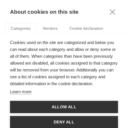
KNOWLEDGE
About cookies on this site
Categories
Vendors
Cookie declaration
Cookies used on the site are categorized and below you
EST-IL TEMPS DE PASSER AUX VOITURES
can read about each category and allow or deny some or
ÉLECTRIQUES ?
all of them. When categories than have been previously
allowed are disabled, all cookies assigned to that category
will be removed from your browser. Additionally you can
par
Carole Donada
,
28.01.13
see a list of cookies assigned to each category and
detailed information in the cookie declaration.
Learn more
La voiture électrique, souvent présentée comme une solution
ALLOW ALL
aux cycles de crise de l’industrie automobile, est néanmoins
devenue le parent pauvre. Est-ce que désormais les conditions
sont favorables pour l’émergence d’un nouveau paradigme de
DENY ALL
mobilité.